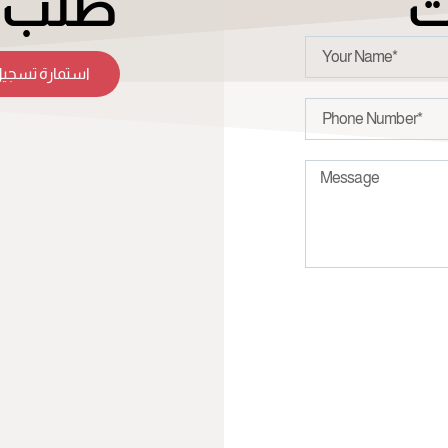
ت
طلب ت
استمارة تسجيل