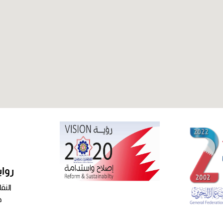
روا
النق
ح