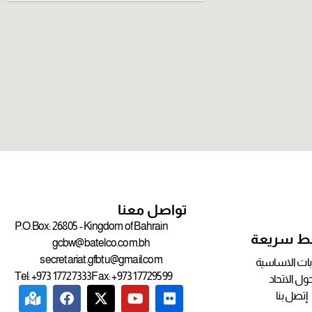
تواصل معنا
P.O.Box: 26805 - Kingdom of Bahrain
بط سريعة
gcbw@batelco.com.bh
secretariat.gfbtu@gmail.com
ابات الاساسية
Tel: +973 17727333
Fax: +973 17729599
ول الاتحاد
إتصل بنا