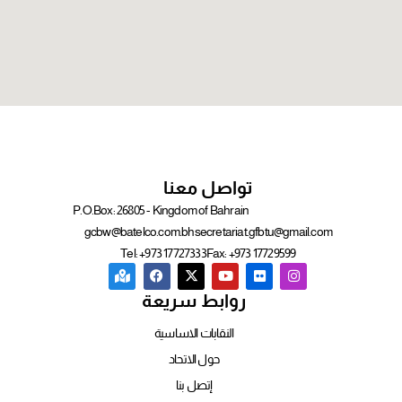
تواصل معنا
P.O.Box: 26805 - Kingdom of Bahrain
gcbw@batelco.com.bh
secretariat.gfbtu@gmail.com
Tel: +973 17727333
Fax: +973 17729599
روابط سريعة
النقابات الاساسية
حول الاتحاد
إتصل بنا