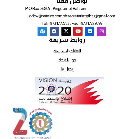
تواصل معنا
P.O.Box: 26805 - Kingdom of Bahrain
gcbw@batelco.com.bh
secretariat.gfbtu@gmail.com
Tel: +973 17727333
Fax: +973 17729599
روابط سريعة
النقابات الاساسية
حول الاتحاد
إتصل بنا