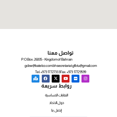
تواصل معنا
P.O.Box: 26805 - Kingdom of Bahrain
gcbw@batelco.com.bh
secretariat.gfbtu@gmail.com
Tel: +973 17727333
Fax: +973 17729599
روابط سريعة
النقابات الاساسية
حول الاتحاد
إتصل بنا