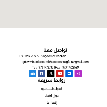
تواصل معنا
P.O.Box: 26805 - Kingdom of Bahrain
gcbw@batelco.com.bh
secretariat.gfbtu@gmail.com
Tel: +973 17727333
Fax: +973 17729599
روابط سريعة
النقابات الاساسية
حول الاتحاد
إتصل بنا