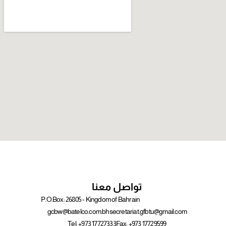
تواصل معنا
P.O.Box: 26805 - Kingdom of Bahrain
gcbw@batelco.com.bh
secretariat.gfbtu@gmail.com
Tel: +973 17727333
Fax: +973 17729599