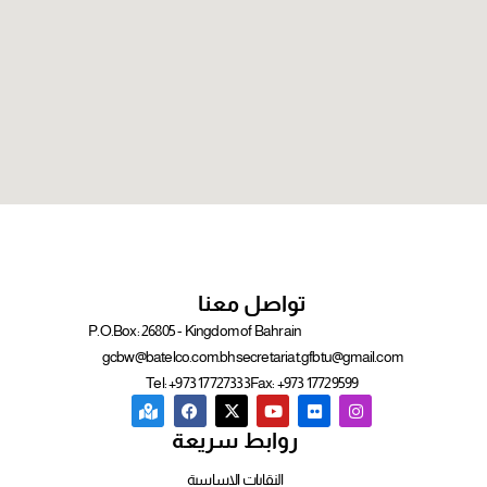
تواصل معنا
P.O.Box: 26805 - Kingdom of Bahrain
gcbw@batelco.com.bh
secretariat.gfbtu@gmail.com
Tel: +973 17727333
Fax: +973 17729599
روابط سريعة
النقابات الاساسية