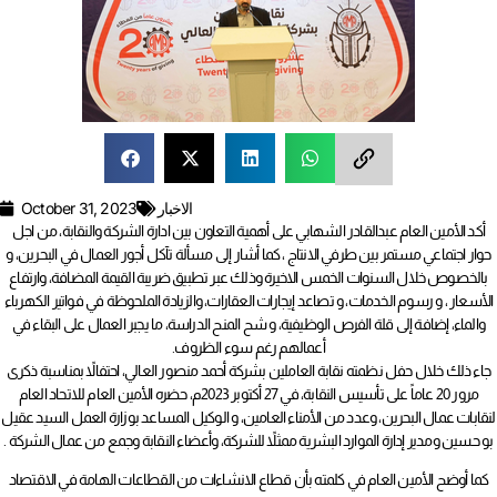
الاخبار
October 31, 2023
أكد الأمين العام عبدالقادر الشهابي على أهمية التعاون بين ادارة الشركة والنقابة، من اجل
حوار اجتماعي مستمر بين طرفي الانتاج ، كما أشار إلى مسألة تآكل أجور العمال في البحرين، و
بالخصوص خلال السنوات الخمس الاخيرة وذلك عبر تطبيق ضريبة القيمة المضافة، وارتفاع
الأسعار ، و رسوم الخدمات، و تصاعد إيجارات العقارات، والزيادة الملحوظة في فواتير الكهرباء
والماء، إضافة إلى قلة الفرص الوظيفية، و شح المنح الدراسة، ما يجبر العمال على البقاء في
أعمالهم رغم سوء الظروف.
جاء ذلك خلال حفل نظمته نقابة العاملين بشركة أحمد منصور العالي، احتفالاً بمناسبة ذكرى
مرور 20 عاماً على تأسيس النقابة، في 27 أكتوبر 2023م، حضره الأمين العام للاتحاد العام
لنقابات عمال البحرين، وعدد من الأمناء العامين، و الوكيل المساعد بوزارة العمل السيد عقيل
بو حسين ومدير إدارة الموارد البشرية ممثلاً للشركة، وأعضاء النقابة وجمع من عمال الشركة .
كما أوضح الأمين العام في كلمته بأن قطاع الانشاءات من القطاعات الهامة في الاقتصاد