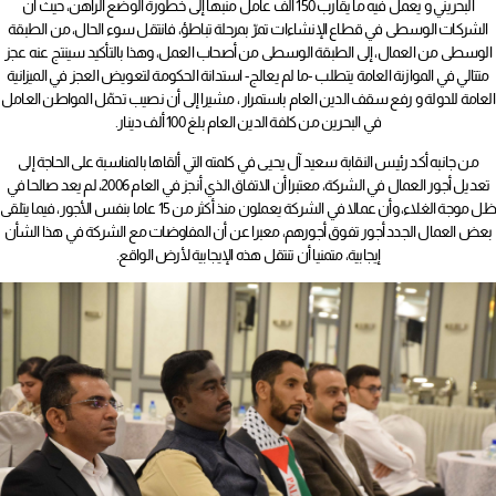
البحريني و يعمل فيه ما يقارب 150 الف عامل منبها إلى خطورة الوضع الراهن، حيث ان
الشركات الوسطى في قطاع الإنشاءات تمرّ بمرحلة تباطؤ، فانتقل سوء الحال، من الطبقة
الوسطى من العمال، إلى الطبقة الوسطى من أصحاب العمل، وهذا بالتأكيد سينتج عنه عجز
متتالي في الموازنة العامة يتطلب -ما لم يعالج- استدانة الحكومة لتعويض العجز في الميزانية
العامة للدولة و رفع سقف الدين العام باستمرار ، مشيرا إلى أن نصيب تحمّل المواطن العامل
في البحرين من كلفة الدين العام بلغ 100 ألف دينار.
من جانبه أكد رئيس النقابة سعيد آل يحيى في كلمته التي ألقاها بالمناسبة على الحاجة إلى
تعديل أجور العمال في الشركة، معتبرا أن الاتفاق الذي أنجز في العام 2006، لم يعد صالحا في
ظل موجة الغلاء، وأن عمالا في الشركة يعملون منذ أكثر من 15 عاما بنفس الأجور، فيما يتلقى
بعض العمال الجدد أجور تفوق أجورهم، معبرا عن أن المفاوضات مع الشركة في هذا الشأن
إيجابية، متمنيا أن تنتقل هذه الإيجابية لأرض الواقع.