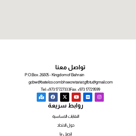
تواصل معنا
P.O.Box: 26805 - Kingdom of Bahrain
gcbw@batelco.com.bh
secretariat.gfbtu@gmail.com
Tel: +973 17727333
Fax: +973 17729599
روابط سريعة
النقابات الاساسية
حول الاتحاد
إتصل بنا