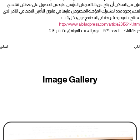
فإن من الممكن أن ينتج عن ذلك حرمان المؤمن عليه من الحصول على معاش تقاعدي
لعدم وجود مدد الاشتراك المؤهلة المنصوص عليها في قانون التأمين الاجتماعي، الأمر الذي
سينتج عنه وجود شريحة في المجتمع دون دخل ثابت.
http://www.albiladpress.com/article231564-1.html
جريدة البلاد – العدد ١٩٢٩ – يوم السبت الموافق ٢٥ يناير ٢٠١٤
التالي
السابق
تأجيل قضية رشوة موظف “سوق العمل”
حظر الجمع بين بطاقة تخفيضات المتقاعدين والمسنين التنظيمية بشأن إجراءات وضوابط منح بطاقة التخفيض للمتقاعد
Image Gallery