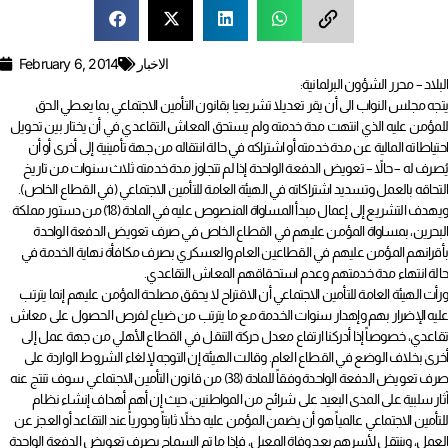
الاخبار
February 6, 2014
البلاد – محرر الشؤون البرلمانية:
يتجه مجلس النواب الى أن يقر تعديلا تشريعيا بقانون التأمين الاجتماعي بما يعطي الحق
للمؤمن عليه الذي انتهت مدة خدمته ولم يستحق المعاش التقاعدي في أن يختار بين تحويل
احتياطاته المالية عن مدة خدمته أو اشتراكه في حالة انتقاله من جهة تأمينية إلى أخرى أو أن
يُصرف له – حالاً – تعويض الدفعة الواحدة إذا لم تتجاوز مدة خدمته ثلاث سنوات من تاريخ
التحاقه بالعمل وتسديد اشتراكاته في الهيئة العامة للتأمين الاجتماعي (في القطاع الخاص).
ويهدف التشريع إلى إعمال مبدأ المساواة المنصوص عليه في المادة (18) من دستور مملكة
البحرين، بمساواة المؤمن عليهم في القطاع الخاص في صرف تعويض الدفعة الواحدة
بأقرانهم المؤمن عليهم في القطاعين العام والعسكري بصرف مكافأة نهاية الخدمة في
حالة انتهاء مدة خدمتهم وعدم استحقاقهم المعاش التقاعدي.
ورأت الهيئة العامة للتأمين الاجتماعي أن الاقتراح لا يحقق مصلحة المؤمن عليهم إنما يترتب
عليه الإضرار بهم وإهدار سنوات الخدمة مع ما يترتب من ضياع لفرص الحصول على معاش
تقاعدي، خصوصاً إذا أدركنا ارتفاع معدل حركة التنقل في القطاع الأهلي من جهة عمل إلى
أخرى بخلاف الوضع في القطاع العام. وقالت الهيئة إن التوجه لإلغاء الشروط الواردة على
صرف تعويض الدفعة الواحدة وفقاً للمادة (38) من قانون التأمين الاجتماعي سوف تنتج عنه
آثار سلبية على المدى البعيد على شرائح من المواطنين، حيث إن أهم أهداف إنشاء نظام
للتأمين الاجتماعي عالمياً هو أن يضمن المؤمن عليه دخلاً ثابتاً ودورياً عند التقاعد أو العجز عن
العمل، وينتقل لأسرهم بعد وفاة المعيل، فإذا ما تم السماح بصرف تعويض الدفعة الواحدة