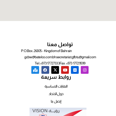
تواصل معنا
P.O.Box: 26805 - Kingdom of Bahrain
gcbw@batelco.com.bh
secretariat.gfbtu@gmail.com
Tel: +973 17727333
Fax: +973 17729599
روابط سريعة
النقابات الاساسية
حول الاتحاد
إتصل بنا