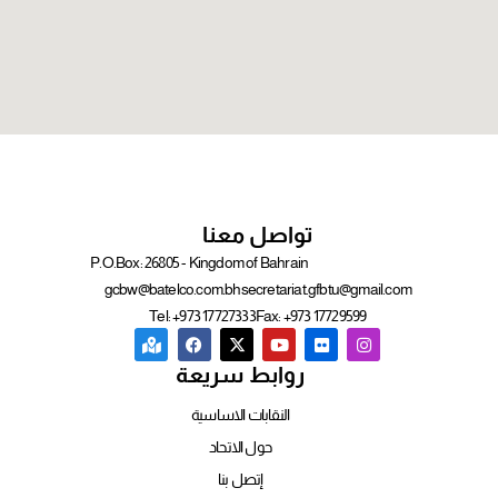
تواصل معنا
P.O.Box: 26805 - Kingdom of Bahrain
gcbw@batelco.com.bh
secretariat.gfbtu@gmail.com
Tel: +973 17727333
Fax: +973 17729599
روابط سريعة
النقابات الاساسية
حول الاتحاد
إتصل بنا