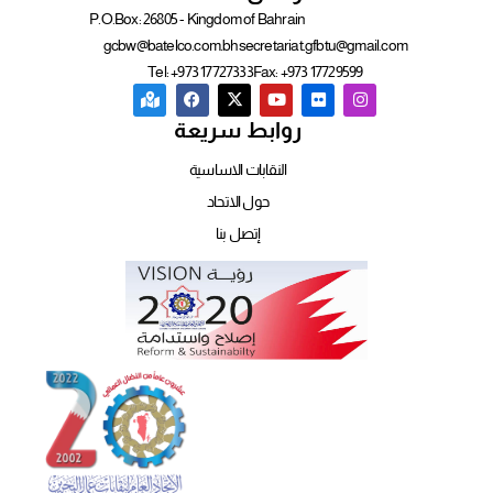
P.O.Box: 26805 - Kingdom of Bahrain
gcbw@batelco.com.bh
secretariat.gfbtu@gmail.com
Tel: +973 17727333
Fax: +973 17729599
روابط سريعة
النقابات الاساسية
حول الاتحاد
إتصل بنا