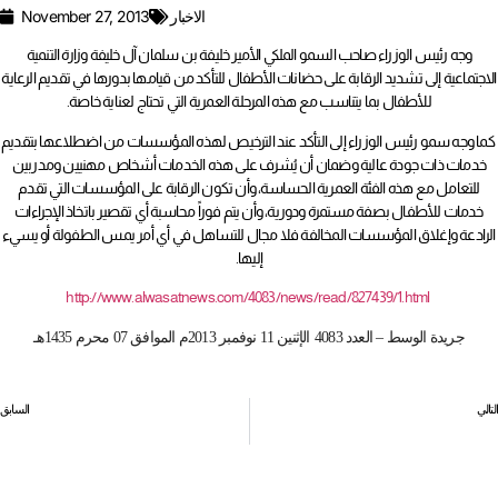
الاخبار
November 27, 2013
وجه رئيس الوزراء صاحب السمو الملكي الأمير خليفة بن سلمان آل خليفة وزارة التنمية
الاجتماعية إلى تشديد الرقابة على حضانات الأطفال للتأكد من قيامها بدورها في تقديم الرعاية
للأطفال بما يتناسب مع هذه المرحلة العمرية التي تحتاج لعناية خاصة.
كما وجه سمو رئيس الوزراء إلى التأكد عند الترخيص لهذه المؤسسات من اضطلاعها بتقديم
خدمات ذات جودة عالية وضمان أن يُشرف على هذه الخدمات أشخاص مهنيين ومدربين
للتعامل مع هذه الفئة العمرية الحساسة، وأن تكون الرقابة على المؤسسات التي تقدم
خدمات للأطفال بصفة مستمرة ودورية، وأن يتم فوراً محاسبة أي تقصير باتخاذ الإجراءات
الرادعة وإغلاق المؤسسات المخالفة فلا مجال للتساهل في أي أمر يمس الطفولة أو يسيء
إليها.
http://www.alwasatnews.com/4083/news/read/827439/1.html
جريدة الوسط – العدد 4083
الإثنين 11 نوفمبر 2013م الموافق 07 محرم 1435هـ
التالي
السابق
«تمكين» تُطلق برنامجاً لزيادة رواتب 10 آلاف بحريني بـ 25 مليوناً
مسئول في الأمم المتحدة يدعو من الدوحة إلى تحسين شروط العمال الأجانب في قطر