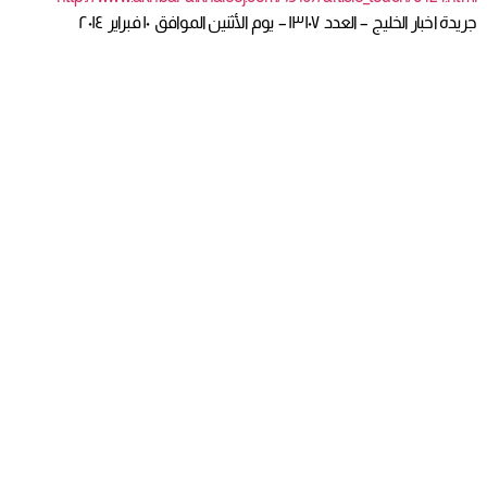
جريدة اخبار الخليج – العدد ١٣١٠٧ – يوم الأثنين الموافق ١٠ فبراير ٢٠١٤