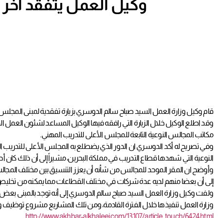
وكيل العمل يتفقد آخر 
قام وكيل وزارة العمل السيد صباح سالم الدوسري بزيارة تفقدية لمبنى المجلس
وقد اطلع الوكيل خلال الزيارة التي رافقه فيها الوكيل المساعد لشئون العمل ال
مكاتب المجالس النوعية التابعة للمجلس الأعلى للتدريب المهني.
وفي تصريح له أكد الدوسري ان الدور الذي يضطلع به المجلس الأعلى للتدريب الم
النوعية التي شهدها قطاع التدريب في مملكة البحرين، مشيراً إلى أن ذلك كان أ
وأوضح ان المقر الموحد للمجالس من شأنه أن يعزز التنسيق بين مختلف المجالس
إلى أن بعضا منهم لديه عدة شركات في مختلف القطاعات مما يمكنه من تخليص ا
ولفت وكيل وزارة العمل السيد صباح سالم الدوسري إلى أنه توجد بالمبنى بعض ال
وزارة العمل تنفيذها خلال الفترة القادمة، ومن تلك المشاريع مشروع توظيف وتدريب البحرينيين (2)، والذي من المقرر أن يتم تدشينه 
http://www.akhbar-alkhaleej.com/13107/article_touch/6424.html