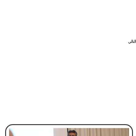
التالي
في لقاء حضره 130 من التجار .. لجنة “الشعبي” تستمع لآراء مستأجري الفرشات والمحلات