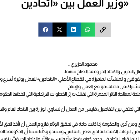
وزير العمل بين «اتحادين»
محمود الجزيري …
ال البحرين والاتحاد الحر وعقد الصلح بينهما.
السنوي الـ 29 لتكريم العمال المجدين والمتفوقين والمنشآت المتميزة في القطاع الأهلي، «الاتحادين» لل
لمشترك في مختلف مواقع العمل والإنتاج.
 لمعالجة الآثار المدمرة التي تفتك به إثر الخطوات الارتدادية التي اتخذتها الحكوم
 التي تختفي بين التفاصيل. فليس من العدل أن تساوي الوزارة بين الاتحاد العام وال
ومن آذى، والحكومة إذا كانت جادة في تحقيق الوئام فلزوم العدل أن تأخذ الحق ل
 النزعات الانفصالية لدى بعض النقابيين، وسنبدو وكأننا نسينا أن الحكومة خالف
لقيام الاتحاد في حدود كونه «قطاعياً» وليس «عامّاً». فالاتحاد الحر فسَّر نفس