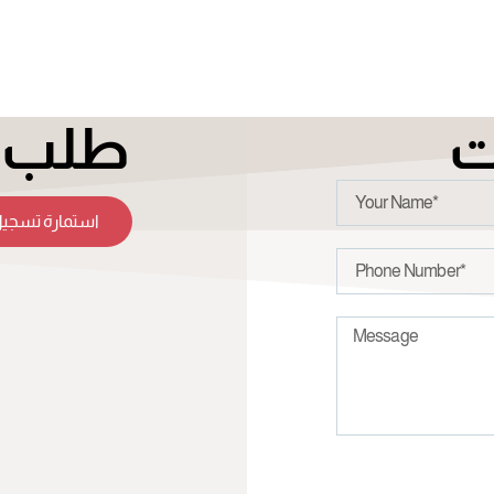
ت
طلب ت
استمارة تسجيل