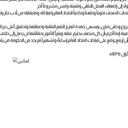
اً إلى إضعاف العمل النقابي وتفتيته، وليس مشروعاً آخر.
ت الصحف تخويناً وطعناً وتكذيباً للاتحاد العام وقياداته. وما يقابله من أدب جمّ 
وع وطني متزن، ويسعى جهده لتعزيز القيم النقابية وصيانتها، وتحقيق أعلى درجات ا
ة، إنما أجزم بأن كل منصف يحترم عقله ويقرأ الأمور بحقائقها لن يصل إلى خلاف ا
 أن يُرفع، وقع على قيادات الاتحاد العام، إساءةً وتشهيراً، لم يجد من الحكومة من يل