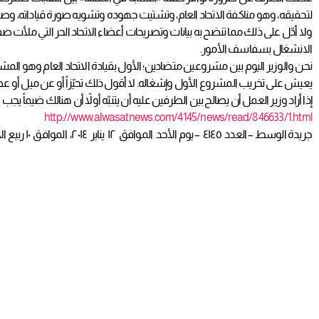
لتحقيقه، وهو مناكفة الاتحاد العام، وتشتيت جهوده وتشويه صورة قياداته، وصول
ولا أدّل على ذلك مما تنضح به بيانات وتصريحات أعضاء الاتحاد الحر التي ملأت صفحا
الانشغال بسفاسف الأمور.
نحن والوزير اليوم بين مشروعين متضادين؛ الأول بقيادة الاتحاد العام وهو المشر
يعيش على تخريب المشروع الأول وإشغاله. لا أقول ذلك تحيّزاً أو عن ميل أو عصبي
إذا أراد وزير العمل أن يصالح بين الطرفين عليه أن يتنبّه أولاً أن هنالك ضيماً يجب
http://www.alwasatnews.com/4145/news/read/846633/1.html
جريدة الوسط – العدد ٤١٤٥ – يوم الأحد الموافق ١٢ يناير ٢٠١٤، الموافق ١٠ ربيع الأول ١٤٣٥ه