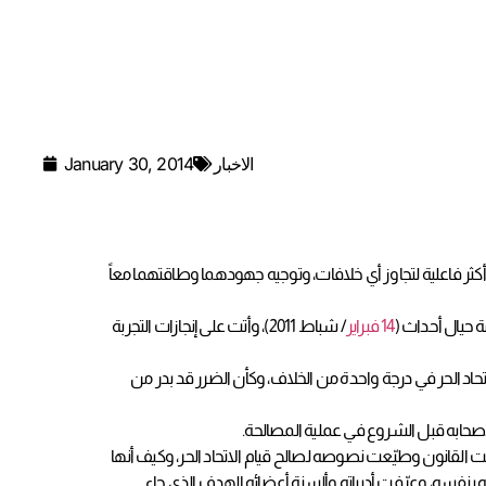
الاخبار
January 30, 2014
عمل بوتيرة أسرع وأكثر فاعلية لتجاوز أي خلافات، وتوجيه جهودهما وطاقتهما معاً
ة حيال أحداث (
14 فبراير
/ شباط 2011)، وأتت على إنجازات التجربة
اتحاد الحر في درجة واحدة من الخلاف، وكأن الضرر قد بدر من
أصحابه قبل الشروع في عملية المصالحة.
ت القانون وطيّعت نصوصه لصالح قيام الاتحاد الحر، وكيف أنها
ه بنفسه، وعرّفت أدبياته وألسنة أعضائه الهدف الذي جاء