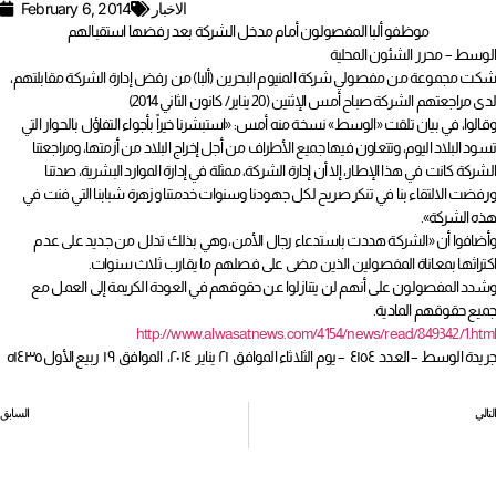
الاخبار
February 6, 2014
موظفو ألبا المفصولون أمام مدخل الشركة بعد رفضها استقبالهم
الوسط – محرر الشئون المحلية
شكت مجموعة من مفصولي شركة المنيوم البحرين (ألبا) من رفض إدارة الشركة مقابلتهم،
لدى مراجعتهم الشركة صباح أمس الإثنين (20 يناير/ كانون الثاني 2014)
وقالوا، في بيان تلقت «الوسط» نسخة منه أمس: «استبشرنا خيراً بأجواء التفاؤل بالحوار التي
تسود البلاد اليوم، وتتعاون فيها جميع الأطراف من أجل إخراج البلاد من أزمتها، ومراجعتنا
الشركة كانت في هذا الإطار، إلا أن إدارة الشركة، ممثلة في إدارة الموارد البشرية، صدتنا
ورفضت الالتقاء بنا في تنكر صريح لكل جهودنا وسنوات خدمتنا وزهرة شبابنا التي فنت في
هذه الشركة».
وأضافوا أن «الشركة هددت باستدعاء رجال الأمن، وهي بذلك تدلل من جديد على عدم
اكتراثها بمعاناة المفصولين الذين مضى على فصلهم ما يقارب ثلاث سنوات.
وشدد المفصولون على أنهم لن يتنازلوا عن حقوقهم في العودة الكريمة إلى العمل مع
جميع حقوقهم المادية.
http://www.alwasatnews.com/4154/news/read/849342/1.html
جريدة الوسط – العدد ٤١٥٤ – يوم الثلاثاء الموافق ٢١ يناير ٢٠١٤، الموافق ١٩ ربيع الأول ١٤٣٥ه
التالي
السابق
«اتـحـاد الـنـقـابـات» يـقـيـم ورشـتـي كـتـابـة الـتـقـاريـر والـمـحـاسـبـة الإداريـة
“الأعلى للمرأة” يشيد بقرار إعادة صياغة ورفع التحفظات على “السيداو”