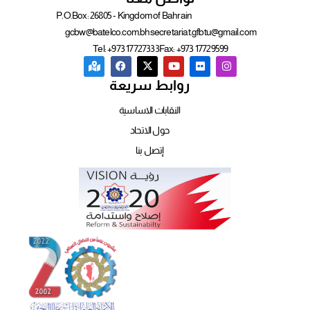
P.O.Box: 26805 - Kingdom of Bahrain
gcbw@batelco.com.bh
secretariat.gfbtu@gmail.com
Tel: +973 17727333
Fax: +973 17729599
روابط سريعة
النقابات الاساسية
حول الاتحاد
إتصل بنا