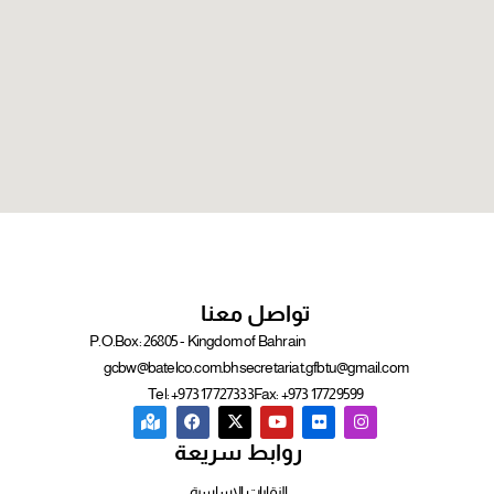
تواصل معنا
P.O.Box: 26805 - Kingdom of Bahrain
gcbw@batelco.com.bh
secretariat.gfbtu@gmail.com
Tel: +973 17727333
Fax: +973 17729599
روابط سريعة
النقابات الاساسية