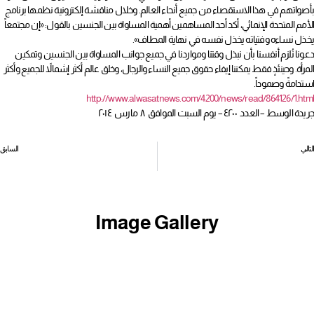
بأصواتهم في هذا الاستقصاء من جميع أنحاء العالم. وخلال مناقشة إلكترونية نظمها برنامج
الأمم المتحدة الإنمائي، أكد أحد المساهمين أهمية المساواة بين الجنسين بالقول: «إن مجتمعاً
يخذل نساءه وفتياته يخذل نفسه في نهاية المطاف».
دعونا نُلزم أنفسنا بأن نبذل وقتنا ومواردنا في جميع جوانب المساواة بين الجنسين وتمكين
المرأة. وحينئذٍ فقط يمكننا إيفاء حقوق جميع النساء والرجال، وخلق عالم أكثر إشمالاً للجميع وأكثر
استدامةً وصموداً.
http://www.alwasatnews.com/4200/news/read/864126/1.html
جريدة الوسط – العدد ٤٢٠٠ – يوم السبت الموافق ٨ مارس ٢٠١٤
التالي
السابق
«تمكين المرأة» هدف جوهري للأمم المتحدة لتحقيق مستقبل أفضل
تحقيق المساواة يكفل التقدم للجميع
Image Gallery