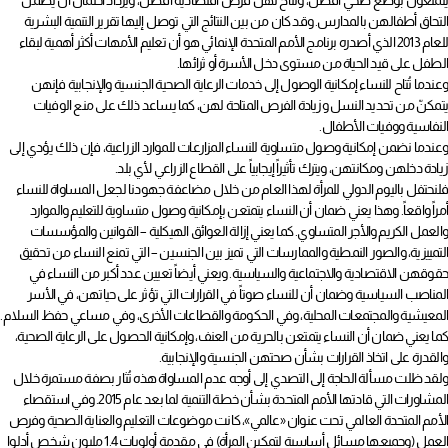
يتمتعون بوضع صحي أفضل، وتتاح لهن فرص اقتصادية أفضل، ويزداد احتمال أن يضمنَّ
التحاق أطفالهن بالمدارس. وقد كان من بين النتائج التي توصل إليها تقرير التنمية البشرية
للعام 2013 الذي أصدره برنامج الأمم المتحدة الإنمائي هو أن تعليم الأمهات أكثر أهمية لبقاء
الطفل على قيد الحياة من مستوى دخل الأسرة أو ثرائها.
وعندما تُتاح للنساء إمكانية الوصول إلى خدمات الرعاية الصحية الجنسية والإنجابية فإنهن
يتمكنّ من تحديد النسل وزيادة الفرص المتاحة لهن، كما يساعد ذلك على منع الوفيات
النفاسية ووفيات الأطفال.
وعندما نضمن إمكانية وصول متساوية للنساء المزارعات للموارد الزراعية، فإن ذلك يؤدي إلى
زيادة دخلهن ومكانتهن، ويترك تأثيراً إيجابياً على القطاع الزراعي لأي بلد.
فلنحتفل باليوم الدولي للمرأة لهذا العام من خلال مضاعفة جهودنا لجعل المساواة للنساء
أمراً واقعاً. وهذا يعني ضمان أن النساء يتمتعن بإمكانية وصول متساوية للتعليم والموارد
والعمل الكريم والأجر المتساوي. كما يعني إزالة العوائق الهيكلية – القوانين والمؤسسات
التمييزية، والصور النمطية والممارسات التي تميز بين الجنسين – التي تمنع النساء من تحقيق
حقوقهن الاقتصادية والاجتماعية والسياسية. ويعني أيضاً تعيين عدد أكبر من النساء في
المناصب السياسية وضمان أن للنساء صوتاً في القرارات التي تؤثر على حياتهن، في الأسر
المعيشية والمجتمعات المحلية، وفي الحكومة والقطاعات الأخرى، وفي مساعي حفظ السلام.
كما يعني ضمان أن النساء يتمتعن بالحرية من العنف، وإمكانية الحصول على الرعاية الصحية،
والقدرة على اتخاذ القرارات بشأن صحتهن الجنسية والإنجابية.
ولقد ظلت مسألة الحاجة إلى التصدي إلى أوجه عدم المساواة هذه تُثار بصفة مستمرة خلال
المشاورات التي قادتها الأمم المتحدة بشأن خطة التنمية لما بعد عام 2015. وفي استقصاء
الأمم المتحدة العالمي تحت عنوان «عالمي»، كانت موضوعات التعليم والعناية الصحية وفرص
العمل (وجميعها مسائل أساسية لتمكين المرأة) في مقدمة أولويات 1.4 مليون شخص أدلوا