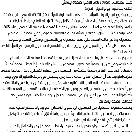
هيلين كلارك … مديرة برنامج الأمم المتحدة الإنمائي
(كلمة بمناسبة اليوم الدولي للمرأة)
إن موضوع اليوم الدولي للمرأة لهذا العام – المساواة للمرأة تُحقِقُ التقدّمَ للجميع – يُبرز حقيقة
بسيطة، وهي أنه لا يمكن لأي بلد أن يوظف كامل إمكاناته إذا لم تتمتع مواطناته الإناث
بالمساواة الكاملة. ومع اقتراب الموعد النهائي لتحقيق الأهداف الإنمائية للألفية في عام 2015،
ومع تزايد النقاش بشأن الخطة الإنمائية العالمية المقبلة، ثمة زخم قوي لتحقيق التنمية مع
المساواة، بما في ذلك القضاء على عدم المساواة بين الجنسين، وتمكين النساء والفتيات.
ستنعقد خلال الأسبوع المقبل في نيويورك الدورة الثامنة والخمسون للجنة وضع المرأة التابعة
للأمم المتحدة.
وستركز مناقشاتها على «التحديات والإنجازات في تنفيذ الأهداف الإنمائية للألفية للنساء
والفتيات». وفي حين أن تقدماً قد تحقق للعديد من النساء والفتيات، إلا أنه ظل تقدماً بطيئاً
ومتفاوتاً. لقد حقق العالم رسمياً التكافؤ بين الجنسين في التعليم الابتدائي، ولكن يتواصل وجود
ثغرات إقليمية، كما أن معدل التحاق البنات بالمدارس ينخفض في مرحلة التعليم الثانوي. وقد
ازدادت نسبة النساء في المجالس النيابية الوطنية، ولكن مازلن يشكلن نحو 21 في المئة فقط
من أعضاء المجالس النيابية في العالم. ومن بين الأهداف الإنمائية للألفية، فإن الهدف الأشد
تأخراً هو الهدف الخامس الذي يركز على تخفيض معدل الوفيات النفاسية وتعميم إتاحة
خدمات الصحة الإنجابية.
يستند مفهوم المساواة بين الجنسين إلى حقوق الإنسان الدولية، ولا تقتصر أهمية هذه
المساواة على تحسين حياة النساء والبنات وأسرهن، وإنما تُحقق أيضاً ميزة اقتصادية وتعزز
الديمقراطية وتتيح التقدم المستدام الطويل الأجل.
إن النساء اللاتي يكتسبن ولو بعض التعليم، ينزعن لإنجاب عدد أقل من الأطفال الذين