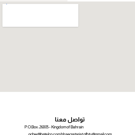
تواصل معنا
P.O.Box: 26805 - Kingdom of Bahrain
gcbw@batelco.com.bh
secretariat.gfbtu@gmail.com