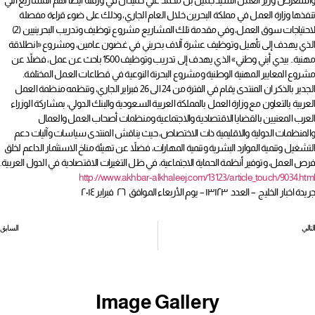
واستعرض وزير العمل السيد جميل بن محمد علي حميدان في ورقته أيضاً أهم المشاريع التي
تنفذها وزارة العمل في مملكة البحرين خلال العام الجاري، وذلك على ضوء قراءة مفصلة
لاحتياجات سوق العمل، وفي مقدمة تلك المشاريع مشروع توظيف وتدريب البحرينيين (2)
الذي يهدف إلى تأهيل وتوظيف عشرة آلاف بحريني في غضون عامين، ومشروع «انطلاقة
مهنية.. بيدي أبني وطني» الذي يهدف إلى تدريب وتوظيف 1500 باحث عن عمل، فضلاً عن
مشروع المعايير المهنية الوطنية ومشروع البحرنة النوعية في قطاعات العمل المختلفة.
الجدير بالذكر ان المنتدى يقام في الفترة من 24 الى 26 فبراير الجاري، وتنظمه منظمة العمل
العربية بالتعاون مع وزارة العمل بالمملكة العربية السعودية والبنك الدولي، بمشاركة الوزراء
العرب المعنيين بالقضايا الاقتصادية والاجتماعية ومنظمات أصحاب العمل والعمال
والمنظمات الدولية والاقليمية ذات الاختصاص، حيث يناقش المنتدى سياسات وآليات دعم
التشغيل وتنمية الموارد البشرية وتنمية المهارات، فضلاً عن تهيئة مناخ الاستثمار الداعم لخلق
فرص العمل، وتوفير أنظمة الحماية الاجتماعية، في ظل التغيرات الاقتصادية في الدول العربية.
http://www.akhbar-alkhaleej.com/13123/article_touch/9034.html
جريدة اخبار الخليج – العدد ١٣١٢٣ – يوم الأربعاء الموافق ٢٦ فبراير ٢٠١٤
التالي
السابق
موظفو الفنادق يطالبون بإعادة النظر في المنحة السنوية (البونس)
الدوسري يبحث مع نقابة (أسري) تعزيز مبادئ الحوار الاجتماعي
Image Gallery