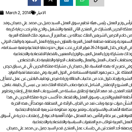
الاخبار
March 2, 2014
ترأس وزير العمل، رئيس هيئة تنظيم سوق العمل، السيد جميل بن محمد علي حميدان، وفد
مملكة البحرين المشارك في المنتدى الثاني للتنمية والتشغيل، والذي يقام تحت رعاية كريمة
من خادم الحرمين الشريفين الملك عبدالله بن عبدالعزيز آل سعود، ملك المملكة العربية
السعودية، وتنظمه منظمة العمل العربية بالتعاون مع وزارة العمل السعودية والبنك الدولي،
في الرياض خلال الفترة 24-26 فبراير الجاري تحت عنوان «نحو حماية اجتماعية وتنمية مستدامة»،
وذلك بمشاركة وزراء العمل العرب والوزراء المعنيين بالقضايا الاقتصادية والاجتماعية
ومنظمات أصحاب العمل والعمال والمنظمات الدولية والاقليمية ذات الاختصاص.
وفي تصريح له بهذه المناسبة، قال حميدان ان مشاركة مملكة البحرين تأتي في سياق حرص
المملكة على دعم جهود التنمية المستدامة في الدول العربية، وفي مقدمتها تنمية الموارد
البشرية وإيجاد حلول تحد من تداعيات البطالة وزيادة فرص توظيف الباحثين عن عمل، لافتاً إلى
ان المشروع الإصلاحي الشامل لحضرة صاحب الجلالة الملك حمد بن عيسى آل خليفة، عاهل
البلاد المفدى، قد مهد الأرضية لإطلاق سلسلة من المشروعات الهادفة إلى إصلاح وتطوير
أنظمة التعليم والتدريب وسوق العمل والاقتصاد، ما أكسب تجربة مملكة البحرين في هذا
الشأن ميزات نوعية وباتت تعد من التجارب الرائدة في المنطقة، موضحاً أن هذه التجربة
متكاملة الأهداف والاستراتيجيات وتتميز بوجود منظومة تشريعية للحماية الاجتماعية
للمواطنين عبر نظام التأمين ضد التعطل، مؤكداً أهمية الدعوة إلى إصلاحات جذرية في أسواق
العمل العربية تتواكب مع المتغيرات السياسية والاقتصادية والاجتماعية.
وبصفته أحد المتحدثين في جلسات عمل المنتدى قدم السيد جميل بن محمد علي حميدان