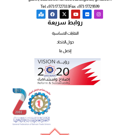
Tel: +973 17727333
Fax: +973 17729599
روابط سريعة
النقابات الاساسية
حول الاتحاد
إتصل بنا