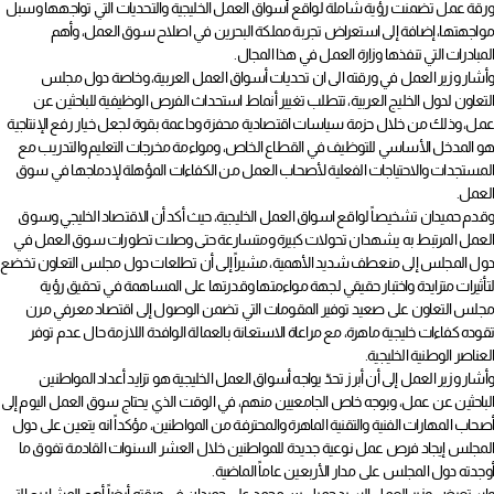
ورقة عمل تضمنت رؤية شاملة لواقع أسواق العمل الخليجية والتحديات التي تواجهها وسبل
مواجهتها، إضافة إلى استعراض تجربة مملكة البحرين في اصلاح سوق العمل، وأهم
المبادرات التي تنفذها وزارة العمل في هذا المجال.
وأشار وزير العمل في ورقته الى ان تحديات أسواق العمل العربية، وخاصة دول مجلس
التعاون لدول الخليج العربية، تتطلب تغيير أنماط استحداث الفرص الوظيفية للباحثين عن
عمل، وذلك من خلال حزمة سياسات اقتصادية محفزة وداعمة بقوة لجعل خيار رفع الإنتاجية
هو المدخل الأساسي للتوظيف في القطاع الخاص، ومواءمة مخرجات التعليم والتدريب مع
المستجدات والاحتياجات الفعلية لأصحاب العمل من الكفاءات المؤهلة لإدماجها في سوق
العمل.
وقدم حميدان تشخيصاً لواقع اسواق العمل الخليجية، حيث أكد أن الاقتصاد الخليجي وسوق
العمل المرتبط به يشهدان تحولات كبيرة ومتسارعة حتى وصلت تطورات سوق العمل في
دول المجلس إلى منعطف شديد الأهمية، مشيراً إلى أن تطلعات دول مجلس التعاون تخضع
لتأثيرات متزايدة واختبار حقيقي لجهة مواءمتها وقدرتها على المساهمة في تحقيق رؤية
مجلس التعاون على صعيد توفير المقومات التي تضمن الوصول إلى اقتصاد معرفي مرن
تقوده كفاءات خليجية ماهرة، مع مراعاة الاستعانة بالعمالة الوافدة اللازمة حال عدم توفر
العناصر الوطنية الخليجية.
وأشار وزير العمل إلى أن أبرز تحدّ يواجه أسواق العمل الخليجية هو تزايد أعداد المواطنين
الباحثين عن عمل، وبوجه خاص الجامعيين منهم، في الوقت الذي يحتاج سوق العمل اليوم إلى
أصحاب المهارات الفنية والتقنية الماهرة والمحترفة من المواطنين، مؤكداً انه يتعين على دول
المجلس إيجاد فرص عمل نوعية جديدة للمواطنين خلال العشر السنوات القادمة تفوق ما
أوجدته دول المجلس على مدار الأربعين عاماً الماضية.