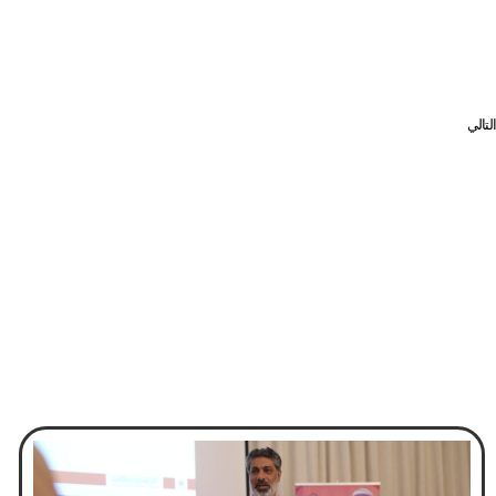
التالي
8 ملايين دولار مكافأة سنوية لرئيس بنك بريطاني خاسر