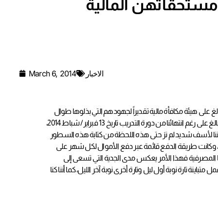
مستحقاتهن المالية
الاخبار
March 6, 2014
على هيئة مكافأة مالية تقديراً لجهودهم التي بذلوها طوال
فترة التدريب العملي في المستشفى والتي امتدت نحو 3 أشهر، غير أننا متدربي هذه الدفعة مازلنا نحن طلبة وطلاب كلية العلوم الصحية نشكو تأخر صرف تلك المبالغ على رغم انتهائنا من دورة التدريب تاريخ 13 فبراير/ شباط 2014،
صرف تلك المستحقات المقدرة بنحو 200 دينار لكل متدربة أي ما مجموع 600 دينار للأشهر الثلاثة، ولكننا لأسف شديد لم نرَ حتى هذه اللحظة من كتابة هذه السطور
 وكانت طريقة الدفع قائمة عبر دفع الأموال لكل شهر على
تنا المصرفية فهذا الأمر يعكس مدى الجدية التي تسعى إلى
نة تارة نوبة أول ليل وتارة أخرى نوبة آخر الليل، كما أننا كنا