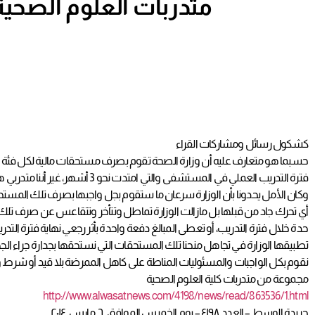
متدربات العلوم الصحي
كشكول رسائل ومشاركات القراء
حسبما هو متعارف عليه أن وزارة الصحة تقوم بصرف مستحقات مالية لكل فئة الط
أي تحرك جاد من قبلها بل مازالت الوزارة تماطل وتتأخر وتتقاعس عن صرف تلك
حدة خلال فترة التدريب، أو تعطى المبالغ دفعة واحدة بأثر رجعي نهاية فترة الت
تطبيقها الوزارة في تجاهل منحنا تلك المستحقات التي نستحقها بجدارة جراء الجهود ا
نقوم بكل الواجبات والمسئوليات المناطة على كاهل الممرضة بلا قيد أو شرط و
مجموعة من متدربات كلية العلوم الصحية
http://www.alwasatnews.com/4198/news/read/863536/1.html
جريدة الوسط – العدد ٤١٩٨ – يوم الخميس الموافق ٦ مارس ٢٠١٤