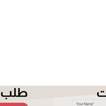
ت
طلب ت