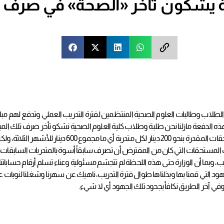
ة يشكون تأخر «الصحة» في صرف 
لاب وطالبات العلوم الصحية المنتظمين لفترة التدريب العملي وتدفع لهم مبالغ 
وكان الأمل يحدونا بأن الوزارة سرعان ما ستقوم بجل واجبها ب
 المستحقات التي كان من المفترض أن تصرف سابقاً أسوة بالمتدربات السابقات،
دريب، وبما أن الوزارة حتى هذه اللحظة لم تتجشم مسئولية وعناء تسلم أرقام حسابا
لتي قمنا بها وبذلناها طوال فترة التدريب، ناهيك عن سهرنا وشغلنا لنوبات عمل متباي
في آخر الطريق نكافأ بجحود تلك الجهود أي لا شيء.