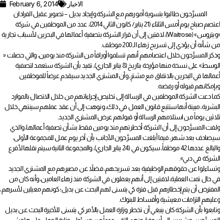
الاخبار
February 6, 2014
المسرَّحون طالبوا بتسوية أمورهم مع الشركة وإيجاد بديل – تصوير عقيل الفرادان
اعتصم صباح يوم أمس الثلثاء (21 يناير/ كانون الثاني 2014)، عدد من الموظفين في شركة
«ويتروس» (Waitrose)، لافتين إلى أن قرار الشركة بتصفية أعمالها في البحرين لأسباب تجارية
من شأنه أن يؤدي إلى تسريح زهاء الـ 200 موظف.
وذكر المسرَّحون خلال اعتصامهم أنهم تسلموا أوراقاً من الشركة منذ يومين، والتي حصلت «
الوسط» على نسخة منها مؤرخة بتاريخ (8 يناير الجاري)، تفيد بأن الشركة ستعمد لتصفية
أعمالها في البحرين بالاتفاق مع مشترٍ، وأن المشتري الجديد سيقدم عرضاً للموظفين
وبإمكانهم قبوله أو رفضه.
كما دعت الشركة الموظفين في الرسالة إلى تخليص إجراءاتهم من خلال الاتصال بالموارد
البشرية، مبينة أنها ستتبع قانون العمل في ذلك، ونوهت إلى أن عقد عملهم سينتهي خلال
ثلاثين يوماً من استلامهم الرسالة أو قبولهم عرض المشتري الجديد.
ولفت المسرَّحون إلى أن الشركة أخطرتهم منذ يومين فقط بشأن تصفية أعمالها، والذي
سيصادف بعد شهر، فيما أبلغت المسرَّحون الأجانب بأن آخر يوم عمل للمجموعة الأولى،
والبالغ عددها 42 موظفاً، سيكون في (24 يناير الجاري)، والمجموعة الثانية سيتم نقلها لأفرع
الشركة في دبي».
وتساءلوا عن حقوقهم الوظيفية بعد تسريحهم، فضلاً عن مصيرهم مع المشتري الجديد
في حال تمت العملية، لافتين إلى أنهم يعملون في الشركة منذ زهاء العامين، وأنه كان من
المفترض أن يتم إخطارهم قبل فترة كي يتسنى لهم البحث عن بديل؛ كونهم معيلين لأسرهم،
وعليهم التزامات معيشية وأقساط للبنوك.
وتابعوا بأن الشركة كان ينبغي أن تخطر وزارة العمل بالأمر كي يتسنى للأخيرة البحث عن بديل