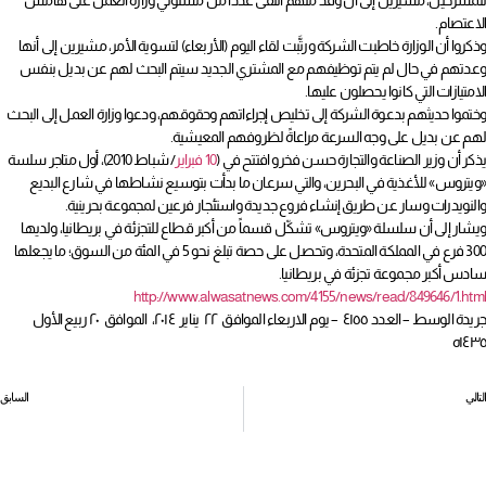
للمسرَّحين، مشيرين إلى أن وفدً منهم التقى عدداً من مسئولي وزارة العمل على هامش
الاعتصام.
وذكروا أن الوزارة خاطبت الشركة ورتَّبت لقاء اليوم (الأربعاء) لتسوية الأمر، مشيرين إلى أنها
وعدتهم في حال لم يتم توظيفهم مع المشتري الجديد سيتم البحث لهم عن بديل بنفس
الامتيازات التي كانوا يحصلون عليها.
وختموا حديثهم بدعوة الشركة إلى تخليص إجراءاتهم وحقوقهم، ودعوا وزارة العمل إلى البحث
لهم عن بديل على وجه السرعة مراعاةً لظروفهم المعيشية.
يذكر أن وزير الصناعة والتجارة حسن فخرو افتتح في (
10 فبراير
/ شباط 2010)، أول متاجر سلسة
«ويتروس» للأغذية في البحرين، والتي سرعان ما بدأت بتوسيع نشاطها في شارع البديع
والنويدرات وسار عن طريق إنشاء فروع جديدة واستئجار فرعين لمجموعة بحرينية.
ويشار إلى أن سلسلة «ويتروس» تشكّل قسماً من أكبر قطاع للتجزئة في بريطانيا، ولديها
300 فرع في المملكة المتحدة، وتحصل على حصة تبلغ نحو 5 في المئة من السوق؛ ما يجعلها
سادس أكبر مجموعة تجزئة في بريطانيا.
http://www.alwasatnews.com/4155/news/read/849646/1.html
جريدة الوسط – العدد ٤١٥٥ – يوم الاربعاء الموافق ٢٢ يناير ٢٠١٤، الموافق ٢٠ ربيع الأول
١٤٣٥ه
التالي
السابق
وزارة العمل تطرح تسوية مجزية وتقاعد مبكر لمفصولي “ألبا”
«سيداو» وانتهاك حقوق النساء