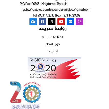
P.O.Box: 26805 - Kingdom of Bahrain
gcbw@batelco.com.bh
secretariat.gfbtu@gmail.com
Tel: +973 17727333
Fax: +973 17729599
روابط سريعة
النقابات الاساسية
حول الاتحاد
إتصل بنا