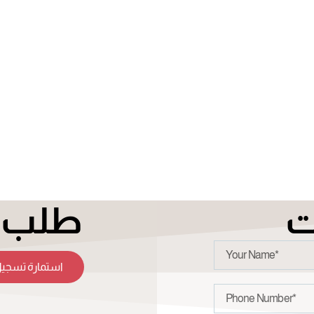
ت
طلب ت
استمارة تسجيل