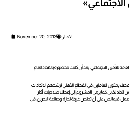
الاخبار
November 20, 2013
مة للتأمين الاجتماعي، بعد أن كانت محصورة بالاتحاد العام
ع بقانون، على أنه «يكون للهيئة -العامة للتأمين الاجتماعي- مجلس إدارة يشكل من رئيس وأربعة عشر عضواً على النحو التالي:… 4- ثلاثة أعضاء يمثلون العاملين في القطاع الأهلي ترشحهم الاتحادات
كما يرمي المشروع، إلى إعطاء صلاحيات أكثر
ب عمل، فيما نص على أن تختص غرفة تجارة وصناعة البحرين، في