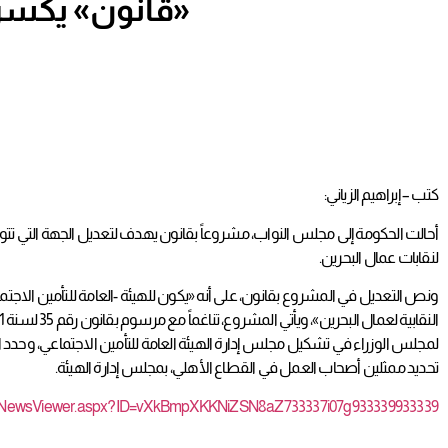
«قانون» يكسر احتكار «العام» للتمثيل بـ «التأمين الاجتماعي»
كتب – إبراهيم الزياني:
أحالت الحكومة إلى مجلس النواب، مشروعاً بقانون يهدف لتعديل الجهة التي تتولى
لنقابات عمال البحرين.
النقابية لعمال البحرين»، ويأتي المشروع، تناغماً مع مرسوم بقانون رقم 35 لسنة 2011 بتعديل بعض أحكام قانون النقابات العمالية، والناص على السماح بإنشاء أكثر من اتحاد نقابي.
لمجلس الوزراء في تشكيل مجلس إدارة الهيئة العامة للتأمين الاجتماعي، وحدد 
تحديد ممثلين أصحاب العمل في القطاع الأهلي، بمجلس إدارة الهيئة.
tedNewsViewer.aspx?ID=vXkBmpXKKNiZSN8aZ733337i07g933339933339