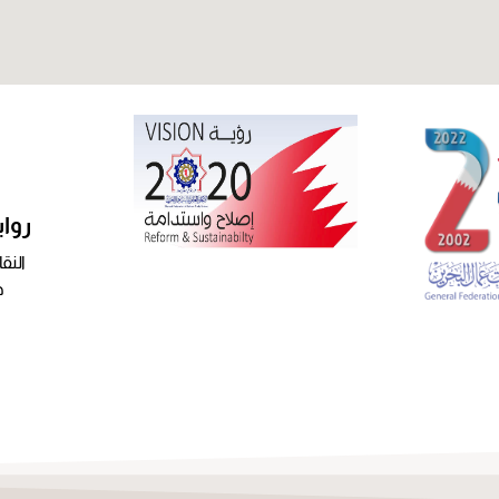
روا
النق
ح