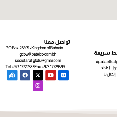
تواصل معنا
P.O.Box: 26805 - Kingdom of Bahrain
بط سريعة
gcbw@batelco.com.bh
secretariat.gfbtu@gmail.com
ابات الاساسية
Tel: +973 17727333
Fax: +973 17729599
ول الاتحاد
إتصل بنا