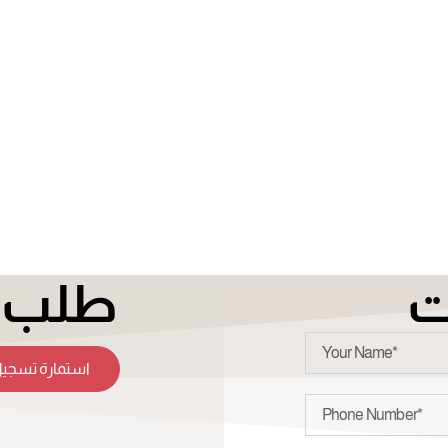
ت
طلب ت
استمارة تسجيل