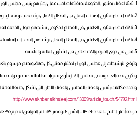
1- ثلاثة اعضاء يمثلون الحكومة بصفتها صاحب عمل يختارهم رئيس مجلس الوزراء.
2- ثلاثة اعضاء يمثلون اصحاب العمل في القطاع الاهلي ترشحهم غرفة تجارة وصناعة البحرين.
3- ثلاثة اعضاء يمثلون العاملين في القطاع الحكومي يرشحهم ديوان الخدمة المدنية.
4- ثلاثة أعضاء يمثلون العاملين في القطاع الاهلي ترشحهم الاتحادات النقابية لعمال البحرين.
5- اثنان من ذوي الخبرة والاختصاص في الشئون المالية والتأمينية.
وترفع الترشيحات إلى مجلس الوزراء لاختيار ممثلي كل جهة، ويصدر مرسوم بت
وتكون مدة العضوية في مجلس الادارة أربع سنوات قابلة للتجديد مرة واحدة بنا
وتحدد مكافآت رئيس واعضاء المجلس واعضاء اللجان التي تشكل طبقا للمادة ا
http://www.akhbar-alkhaleej.com/13009/article_touch/54792.html
جريدة أخبار الخليج – العدد : ١٣٠٠٩ – الاثنين ٤ نوفمبر ٢٠١٣ م، الموافق ١ محرم ١٤٣٥ هـ