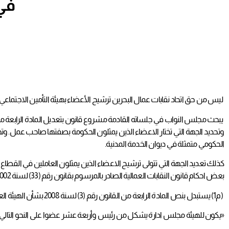
في
ليس من حق اتحاد نقابات عمال البحرين ترشيح الأعضاء بهيئة التأمين الاجتماعي
يبحث مجلس النواب في جلساته القادمة مشروع قانون بتعديل المادة الرابعة من 
وتحديد الجهة التي تختار الاعضاء الذين يمثلون الحكومة بصفتها صاحب عمل. وتح
الحكومي متمثلة في ديوان الخدمة المدنية.
بعض احكام قانون النقابات العمالية الصادر بالمرسوم بقانون رقم (33) لسنة 2002 الذي سمح بإنشاء اكثر من اتحاد نقابي. وفيما يلي نص مشروع القانون:
(م1) يستبدل بنص المادة الرابعة من القانون رقم (3) لسنة 2008 بشأن الهيئة العامة للتأمين الاجتماعي، النص الآتي:
«يكون للهيئة مجلس ادارة يشكل من رئيس وأربعة عشر عضوا على النحو التالي: