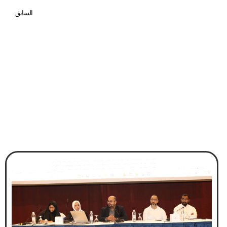
السابق
القصابون والباعة يطالبون بتوفير مواشٍ حية في السوق