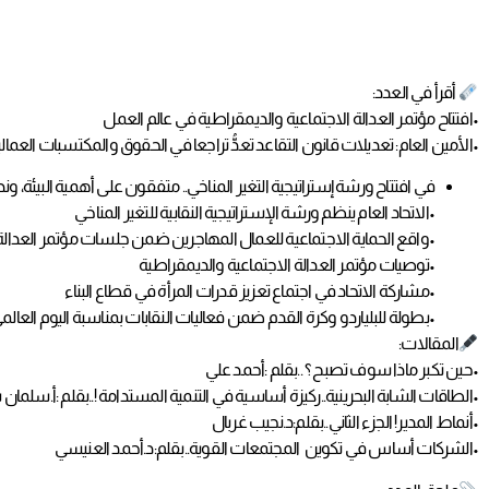
أقرأ في العدد:
•افتتاح مؤتمر العدالة الاجتماعية والديمقراطية في عالم العمل
•الأمين العام: تعديلات قانون التقاعد تعدُّ تراجعا في الحقوق والمكتسبات العمالي
في افتتاح ورشة إستراتيجية التغير المناخي.. متفقون على أهمية البيئة، و
•الاتحاد العام ينظم ورشة الإستراتيجية النقابية للتغير المناخي
•واقع الحماية الاجتماعية للعمال المهاجرين ضمن جلسات مؤتمر العدالة 
•توصيات مؤتمر العدالة الاجتماعية والديمقراطية
•مشاركة الاتحاد في اجتماع تعزيز قدرات المرأة في قطاع البناء
•بطولة للبلياردو وكرة القدم ضمن فعاليات النقابات بمناسبة اليوم العالم
المقالات:
•حين تكبر ماذا سوف تصبح ؟ ..بقلم :أحمد علي
•الطاقات الشابة البحرينية..ركيزة أساسية في التنمية المستدامة !..بقلم :أ.سلمان 
•أنماط المدير! الجزء الثاني..بقلم:د.نجيب غربال
•الشركات أساس في تكوين المجتمعات القوية..بقلم:د.أحمد العنيسي