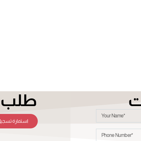
ت
طلب ت
استمارة تسجيل