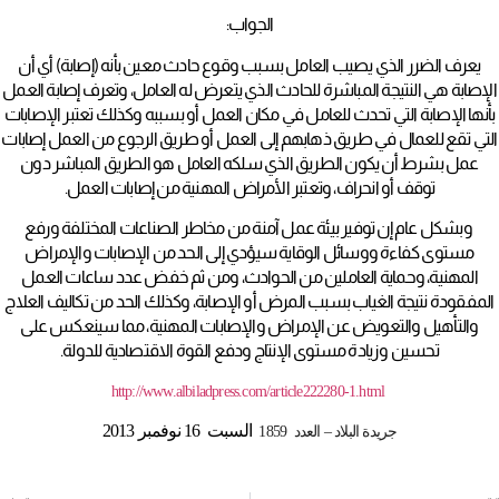
الجواب:
يعرف الضرر الذي يصيب العامل بسبب وقوع حادث معين بأنه (إصابة) أي أن
الإصابة هي النتيجة المباشرة للحادث الذي يتعرض له العامل، وتعرف إصابة العمل
بأنها الإصابة التي تحدث للعامل في مكان العمل أو بسببه وكذلك تعتبر الإصابات
التي تقع للعمال في طريق ذهابهم إلى العمل أو طريق الرجوع من العمل إصابات
عمل بشرط أن يكون الطريق الذي سلكه العامل هو الطريق المباشر دون
توقف أو انحراف، وتعتبر الأمراض المهنية من إصابات العمل.
وبشكل عام إن توفير بيئة عمل آمنة من مخاطر الصناعات المختلفة ورفع
مستوى كفاءة ووسائل الوقاية سيؤدي إلى الحد من الإصابات والإمراض
المهنية، وحماية العاملين من الحوادث، ومن ثم خفض عدد ساعات العمل
المفقودة نتيجة الغياب بسبب المرض أو الإصابة، وكذلك الحد من تكاليف العلاج
والتأهيل والتعويض عن الإمراض والإصابات المهنية، مما سينعكس على
تحسين وزيادة مستوى الإنتاج ودفع القوة الاقتصادية للدولة.
http://www.albiladpress.com/article222280-1.html
السبت 16 نوفمبر 2013
جريدة البلاد – العدد 1859