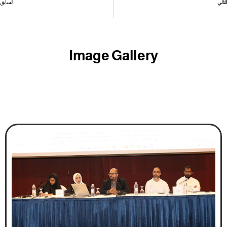
التالي
السابق
سنا القلم — الإجازات المرضية وآثارها
أضواء نقابية:
Image Gallery