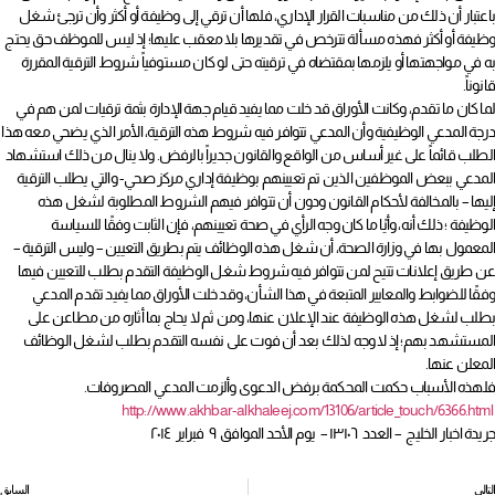
باعتبار أن ذلك من مناسبات القرار الإداري، فلها أن ترقي إلى وظيفة أو أكثر وأن ترجئ شغل
وظيفة أو أكثر فهذه مسألة تترخص في تقديرها بلا معقب عليها؛ إذ ليس للموظف حق يحتج
به في مواجهتها أو يلزمها بمقتضاه في ترقيته حتى لو كان مستوفياً شروط الترقية المقررة
قانوناً.
لما كان ما تقدم، وكانت الأوراق قد خلت مما يفيد قيام جهة الإدارة بثمة ترقيات لمن هم في
درجة المدعي الوظيفية وأن المدعي تتوافر فيه شروط هذه الترقية، الأمر الذي يضحي معه هذا
الطلب قائماً على غير أساس من الواقع والقانون جديراً بالرفض. ولا ينال من ذلك استشهاد
المدعي ببعض الموظفين الذين تم تعيينهم بوظيفة إداري مركز صحي- والتي يطلب الترقية
إليها – بالمخالفة لأحكام القانون ودون أن تتوافر فيهم الشروط المطلوبة لشغل هذه
الوظيفة ؛ ذلك أنه، وأيًا ما كان وجه الرأي في صحة تعيينهم، فإن الثابت وفقًا للسياسة
المعمول بها في وزارة الصحة، أن شغل هذه الوظائف يتم بطريق التعيين – وليس الترقية –
عن طريق إعلانات تتيح لمن تتوافر فيه شروط شغل الوظيفة التقدم بطلب للتعيين فيها
وفقًا للضوابط والمعايير المتبعة في هذا الشأن، وقد خلت الأوراق مما يفيد تقدم المدعي
بطلب لشغل هذه الوظيفة عند الإعلان عنها، ومن ثم لا يحاج بما أثاره من مطاعن على
المستشهد بهم؛ إذ لا وجه لذلك بعد أن فوت على نفسه التقدم بطلب لشغل الوظائف
المعلن عنها.
فلهذه الأسباب حكمت المحكمة برفض الدعوى وألزمت المدعي المصروفات.
http://www.akhbar-alkhaleej.com/13106/article_touch/6366.html
جريدة اخبار الخليج – العدد ١٣١٠٦ – يوم الأحد الموافق ٩ فبراير ٢٠١٤
التالي
السابق