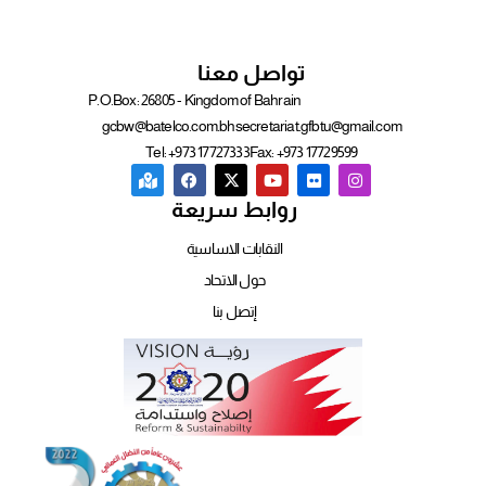
تواصل معنا
P.O.Box: 26805 - Kingdom of Bahrain
gcbw@batelco.com.bh
secretariat.gfbtu@gmail.com
Tel: +973 17727333
Fax: +973 17729599
روابط سريعة
النقابات الاساسية
حول الاتحاد
إتصل بنا