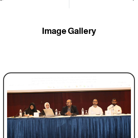
نقابة ألبا تدشن المرحلة الثانية من مشروع القروض الميسرة للأعضاء
«مالية النواب»: الـ 185 مليوناً المعتمدة لـ «طيران الخليج» لم توجّه لهيكلة الشركة
Image Gallery