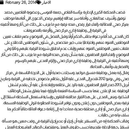
الاخبار
February 26, 2014
قضت المحكمة الكبرى الإدارية برئاسة القاضي جمعة الموسى، وعضوية القاضيين محمد
توفيق وأشرف عبدالهادي، وأمانة سر عبدالله إبراهيم، برفض الدعوى التي أقامها موظف
بمركز صحي للمطالبة بإلغاء قرار رفض منحه ترقية مع ما يترتب على ذلك من آثار ومنها أحقيته
في الترقية إلى وظيفة إداري مركز صحي وألزمته بالمصروفات.
كان المدعي قد أقام دعواه بطلب الحكم أولاً وقبل الفصل في الموضوع بضم ملفات تعيين
الموظفين المنوه عنهم، واحتياطيًا بندب خبير متخصص في شئون الموظفين للاطلاع على
ملفات تعيين الموظفين المنوه عنهم وإثبات عدم انطباق شروط الترقية عليهم، وثانيًا وفي
الموضوع بإلغاء القرار المطعون عليه بشأن رفض منحه الترقية مع ما يترتب على ذلك من آثار
ومنها أحقيته في الترقية إلى وظيفة إداري مركز صحي، وإلزام المدعى عليهم بالرسوم
والمصاريف وأتعاب المحاماة.
وقال إنه يعمل بوظيفة منسق مواعيد وسجلات صحية أول على الدرجة التاسعة في مركز
صحي، وفي يونيو 2012 تقدم إلى المدعى عليه الأول بتظلم بخصوص تخطيه في الترقية، وبتاريخ
أبريل 2013 صدر القرار المطعون عليه بالرد على تظلمه وإفادته بأن عليه أن يتقدم لشغل
الوظيفة عند الإعلان عنها بحسب السياسة المتبعة بالوزارة فيما يتعلق بشغل الوظائف
الشاغرة، وينعى المدعى على هذا القرار مخالفته للقانون وإساءة استعمال السلطة؛ استنادًا إلى
ترقية بعض الموظفين دون إعلان ودون توافر الشروط المطلوبة لتولي الوظيفة المسماة:
إداري مركز صحي أو إداري منطقة صحية، مما حدا به إلى إقامة دعواه الماثلة طالباً الحكم بما
سلف بيانه من طلبات.
وقالت المحكمة إنه من المستقر عليه أن إجراء أو عدم إجراء الترقية في وقت معين هو مسألة
تستقل جهة الإدارة بتقديرها حسب ظروف العمل ومقتضيات الصالح العام وحاجة العمل