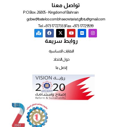
تواصل معنا
P.O.Box: 26805 - Kingdom of Bahrain
gcbw@batelco.com.bh
secretariat.gfbtu@gmail.com
Tel: +973 17727333
Fax: +973 17729599
روابط سريعة
النقابات الاساسية
حول الاتحاد
إتصل بنا