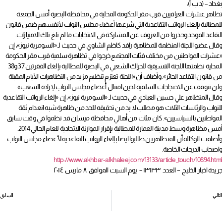
بغداد – (د ب أ):
تظاهر عشرات العراقيين قرب مقر الحكومة المحلية في محافظة البصرة أمس الجمعة
للمطالبة بإلغاء الرواتب التقاعدية التي شرعها أعضاء مجلس النواب لأنفسهم ضمن قانون
التقاعد الموحد وحذروا من العزوف عن المشاركة في الانتخابات ما لم تلغ تلك الامتيازات.
وقال عضو اللجنة المنظمة للمظاهرة رافد كاظم الشاوي في حديث لـ «السومرية نيوز»، إن
«عشرات المواطنين من مختلف فئات المجتمع خرجوا في تظاهرة سلمية قرب مقر الحكومة
المحلية نظمتها اللجنة التنسيقية للحراك الشعبي في البصرة للمطالبة بإلغاء الفقرتين 37 و38
من قانون التقاعد الجائر». وأضاف أن «اللجنة تعتزم تنظيم مزيد من التظاهرات الأيام المقبلة
ولن تتوقف عن الاحتجاجات السلمية لحين امتثال أعضاء مجلس النواب لإرادة الشعب».
وقال المتظاهر علي حسين العبادي في حديث لـ «السومرية نيوز»، إن «إلغاء الرواتب التقاعدية
للنواب والرئاسات الثلاث هو مطلب لا بد من تحقيقه للحد من ظاهرة شبه انعدام ثقة
المواطنين بالسياسيين». كان مئات من أهالي محافظة ميسان قد نظموا في وقت سابق
أمس مظاهرة وسط مدينة العمارة للمطالبة بإقرار الموازنة الاتحادية للعام الحالي 2014.
وأضافت الوكالة أن المتظاهرين طالبوا ايضا بإلغاء الرواتب التقاعدية لأعضاء مجلس النواب
واصحاب الدرجات الخاصة.
http://www.akhbar-alkhaleej.com/13133/article_touch/10894.html
جريدة اخبار الخليج – العدد ١٣١٣٣ – يوم السبت الموافق ٨ مارس ٢٠١٤
التالي
السابق
تصاعدت نسبة البطالة بين خريجي الجامعات العرب إلى 23%
لأن العبرة في الوظائف العليا ليست بالشهادات .. رفض إلزام وزارة بترقية موظفة إلى درجة رئيس قسم