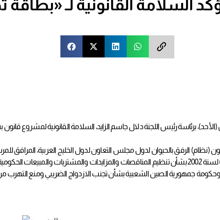
لأحد)، برئاسة رئيس اللجنة دلال جاسم الزايد، السلامة القانونية لمشروع قانو
م) الرفق بالحيوان لدول مجلس التعاون لدول الخليج العربية، المرافق للمرسوم الملكي رق
وبحثت اللجنة أيضاً مشروع قانون بتعديل بعض أحكام المرسوم بقانون رقم (36) لسنة 2002 بشأن تنظيم المناقصات وا
 وحكومة جمهورية الصين الشعبية بشأن تجنب الازدواج الضريبي ومنع التهرب من