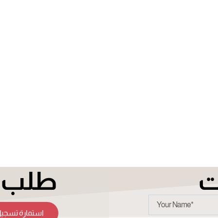
ت
طلب ت
استمارة تسجيل