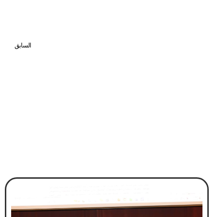
السابق
«الرقابة المالية»: «التأمينات» اشترت سنوات خدمة لـ 20 موظفاً فيها بـ 471 ألفاً