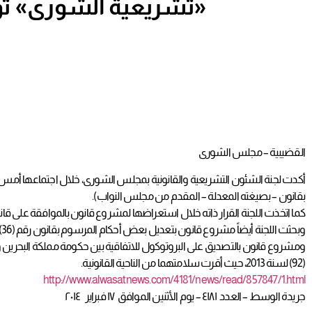
«تشريعية الشورى» تؤكد السلامة القانونية لـ «بطاقة تخفيض المتقاعدين»
القضيبية – مجلس الشورى
أكدت لجنة الشئون التشريعية والقانونية بمجلس الشورى، خلال اجتماعها أمس (ا
بقانون – بصيغته المعدلة – المقدم من مجلس النواب).
كما اتخذت اللجنة القرار ذاته خلال استعراضها لمشروع قانون بالموافقة على قانون (نظا
ومشروع قانون بالتصديق على البروتوكول للاتفاقية بين حكومة مملكة البحرين
(92) لسنة 2013، حيث أقرت سلامتهما من الناحية القانونية.
http://www.alwasatnews.com/4181/news/read/857847/1.html
جريدة الوسط – العدد ٤١٨١ – يوم الأثنين الموافق ١٧ فبراير ٢٠١٤