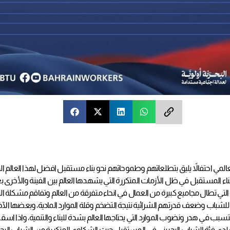
مي احتفالاً يليق بتطلعاتهم وطموحاتهم نحو بناء مستقبل افضل لهذا العالم
ناء المستقبل في ظل الأزمات المتكررة التي يشهدها العالم بين الفينة والأخرى 
لتي تطال مجاميع كبيرة من العمال في انحاء متفرقة من العالم وتفاقم مشكلة ا
 للشباب وضعف قدرتهم الشرائية نتيجة التضخم وقلة الموارد المادية، وبعضها الآخ
تتسبب في هدر ونضوب الموارد التي يحتاجها العالم بشدة للبناء والتنمية، واذا 
قة لدى فئة الشباب البحريني في المستقبل حيث الشكاوى المتكررة من الشباب ال