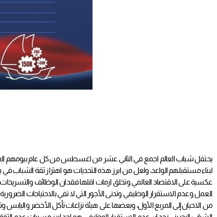
يحتفل شباب العالم اجمع في الثاني عشر من اغسطس من كل عام بيومهم العال
لبناء مستقبلهم الواعد، ولعل من ابرز هذه التحديات هو اهتزاز ثقة الشباب في ب
عكسية على الاقتصاد العالمي وتخلق ازمات اقلها فقدان الوظائف والتسريحات ا
العمل وعدم الاستقرار الوظيفي وتدنى الأجور التي لا تفي بالاحتياجات الضرورية
من الاحيان إلى المربع الأول، وبعضها على هيئة نزاعات تأكل الأخضر واليابس و
الشباب البحريني نجد ان عدم الاستقرار الوظيفي هو احد ابرز مسببات عدم الث