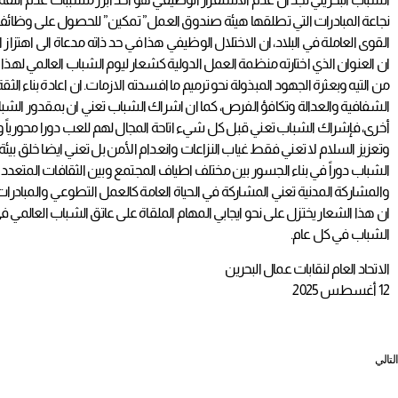
القوى العاملة في البلاد، ان الاختلال الوظيفي هذا في حد ذاته مدعاة الى اهتزاز
ان العنوان الذي اختارته منظمة العمل الدولية كشعار ليوم الشباب العالمي لهذا 
من التيه وبعثرة الجهود المبذولة نحو ترميم ما افسدته الازمات. ان اعادة بناء ا
الشفافية والعدالة وتكافؤ الفرص، كما ان اشراك الشباب تعني ان بمقدور الشب
أخرى، فإشراك الشباب تعني قبل كل شيء اتاحة المجال لهم للعب دورا محورياً وحقي
وتعزيز السلام لا تعني فقط غياب النزاعات وانعدام الأمن بل تعني ايضا خلق بيئة
الشباب دوراً في بناء الجسور بين مختلف اطياف المجتمع وبين الثقافات المتعددة
والمشاركة المدنية تعني المشاركة في الحياة العامة كالعمل التطوعي والمبادرا
ان هذا الشعار يختزل على نحو ايجابي المهام الملقاة على عاتق الشباب العال
الشباب في كل عام.
الاتحاد العام لنقابات عمال البحرين
12 أغسطس 2025
التالي
​نداءات الشباب البحريني العاطل في يومهم العالمي بقلم: أ.سلمان عبدالله سالم