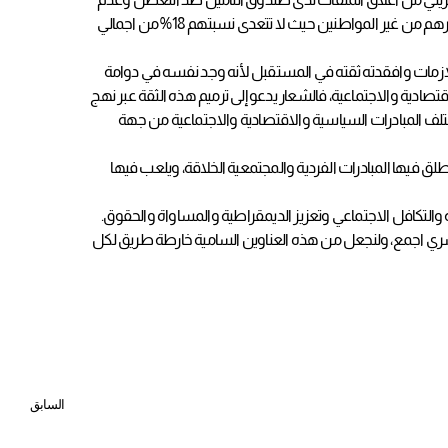
نجاعة المبادرات التي تطلقها هيئة صندوق العمل” تمكين” للحصول على وظائف مستدامة، ويتضح ذلك من اختلال ميزان الوظائف بين المواطنين البحرينيين وغيرهم من غير المواطنين حيث لا تتعدى نسبتهم 18% من اجمالي
ت والازمات وافقدته ثقته في المستقبل لأنه وجد نفسه في دوامة
قتصادية والاجتماعية، فالشعار يدعو إلى ترميم هذه الثقة عبر نهج
تلف المبادرات السياسية والاقتصادية والاجتماعية من جهة
طلق فيها المبادرات الفردية والمجتمعية الخلاقة، ويلعب فيها
 والتكافل الاجتماعي وتعزيز الديمقراطية والمساواة والحقوق.
لبشري اجمع، ولنجعل من هذه العناوين السامية خارطة طريق لكل
السابق
إدارة الإجهاد الحراري في بيئة العمل تختتم فعاليات ورشة إعداد القيادات الشبابية