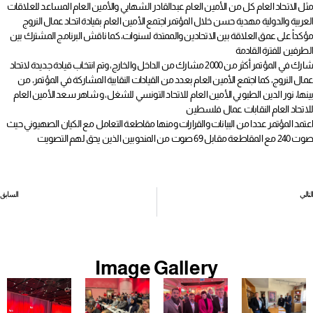
مثل الاتحاد العام كل من الأمين العام عبدالقادر الشهابي والأمين العام المساعد للعلاقات
العربية والدولية مهدية حسن خلال المؤتمر اجتمع الأمين العام بقيادة اتحاد عمال النروج
مؤكداً على عمق العلاقة بين الاتحادين والممتدة لسنوات، كما ناقش البرنامج المشترك بين
الطرفين للفترة القادمة
شارك في المؤتمر أكثر من 2000 مشارك من الداخل والخارج، وتم انتخاب قيادة جديدة لاتحاد
عمال النروج، كما اجتمع الأمين العام بعدد من القيادات النقابية المشاركة في المؤتمر، من
بينها، نور الدين الطبوبي الأمين العام للاتحاد التونسي للشغل، و شاهر سعد الأمين العام
للاتحاد العام النقابات عمال فلسطين
اعتمد المؤتمر عددا من البيانات والقرارات ومنها مقاطعة التعامل مع الكيان الصهيوني حيث
صوت 240 مع المقاطعة مقابل 69 صوت من المندوبين الذين يحق لهم التصويت
التالي
السابق
الأمين العام يلتقي المدير السابق لمنظمة العمل الدولية (غاي رايدر)
الاتحاد العام يقدم المرحلة الثانية من الورشة التخصصية لمجلس نقابة عمال الموانئ
Image Gallery