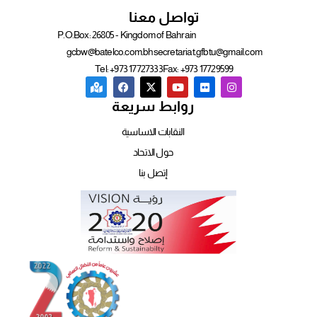
تواصل معنا
P.O.Box: 26805 - Kingdom of Bahrain
gcbw@batelco.com.bh
secretariat.gfbtu@gmail.com
Tel: +973 17727333
Fax: +973 17729599
روابط سريعة
النقابات الاساسية
حول الاتحاد
إتصل بنا