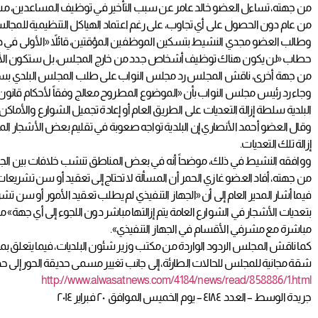
من عام دون الحصول على أي تجاوب، على رغم اعتماد الهياكل التنظيمية للمجالس 
وطالب العضو مجدي النشيط بتسكين الموظفين المؤقتين، قائلاً «الأولى في ذ
حطاب «لن يكون هناك توظيف أشخاص جدد من خارج المجلس، بل ستكون الأول
من جهة أخرى، ناقش المجلس رد مجلس النواب على طلب المجلس البلدي بسن قانون
وجاء رد رئيس مجلس النواب بأن «الموضوع المطروح معالج وفقاً لأحكام قانون 
البلدية سلطة إزالة التعديات على الطريق العام أو إعادة تجميل الشوارع والأماكن 
وقال العضو أحمد الأنصاري إن البلدية تواجه صعوبة في تقليم بعض الأشجار ا
إزالة تلك التعديات.
ووافقه النشيط في ذلك، موضحاً أنه في بعض المناطق تنشب خلافات بين الجار 
من جهته، أفاد العضو غازي الحمر أن المسألة لا تحتاج إلى تعقيد أو سن تشريعات ج
فيما أشار المدير العام إلى أن «الجهاز التنفيذي لم يطلب تعقيد الأمور أو سن تشر
بتعديات الأشجار في الشوارع العامة يتم إزالتها مباشر دون اللجوء إلى أي جهة
مباشرة مع مشرفي الأقسام في الجهاز التنفيذي».
كما ناقش المجلس الردود الواردة من مكتب وزير شئون البلديات، فيما يتعلق 
شقة مجانية للمجلس للحالات الطارئة، إلى جانب تغيير مسمى حديقة الحور إلى حدي
http://www.alwasatnews.com/4184/news/read/858886/1.html
جريدة الوسط – العدد ٤١٨٤ – يوم الخميس الموافق ٢٠ فبراير ٢٠١٤