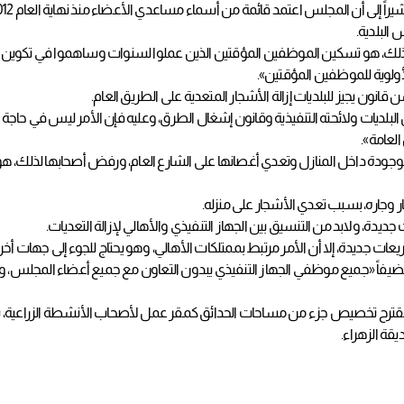
البلدية.
لك، هو تسكين الموظفين المؤقتين الذين عملوا لسنوات وساهموا في تكوين ال
وية للموظفين المؤقتين».
 يجيز للبلديات إزالة الأشجار المتعدية على الطريق العام.
البلديات ولائحته التنفيذية وقانون إشغال الطرق، وعليه فإن الأمر ليس في حاج
العامة».
لموجودة داخل المنازل وتعدي أغصانها على الشارع العام، ورفض أصحابها لذلك،
وجاره، بسبب تعدي الأشجار على منزله.
ديدة، ولابد من التنسيق بين الجهاز التنفيذي والأهالي لإزالة التعديات.
يعات جديدة، إلا أن الأمر مرتبط بممتلكات الأهالي، وهو يحتاج للجوء إلى جهات أخرى 
» مضيفاً «جميع موظفي الجهاز التنفيذي يبدون التعاون مع جميع أعضاء المجلس، و
بمقترح تخصيص جزء من مساحات الحدائق كمقر عمل لأصحاب الأنشطة الزراعية، بال
قة الزهراء.