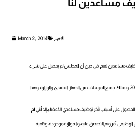
يف مساعدين لنا
الاخبار
March 2, 2014
 تم توظيف مساعدين لهم، في حين أن المجلس لم يحصل على شيء
إلى ذلك، قال المدير العام لبلدية الوسطى محمد حسن إن «الجهاز التنفيذي تسلّم قائمة بأسماء مساعدي الأعضاء، إذ تم إحالتها إلى وزارة البلديات منذ يوليو/ تموز 2013، ونمتلك جميع المرسلات بين الجهاز التنفيذي والوزارة، وهذا
ت الحصول على أسباب تأخر توظيف مساعدي الأعضاء، إلا أنني لم
الوظيفي أقر وتم التصديق عليه، والموازنة موجودة، وكافية