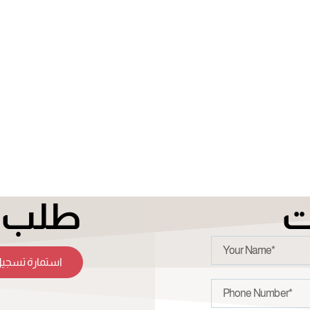
ت
طلب ت
استمارة تسجيل