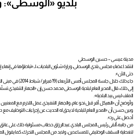
بلديو «الوسطى»: و
مدينة عيسى – حسين الوسطي
انتقد اعضاء مجلس بلدي الوسطى، وزارة شئون البلديات، لـ «تباطؤها في إنها
حتى الآن».
جاء ذلك خلال جلسة المجلس أمس الأربعاء (19 فبراير/ شباط 2014) في مبنى البلدية بمدينة عيسى.
الملف ليس بيد البلدية».
وأوضح أن «الهيكل أقر قبل نحو عام، والجهاز التنفيذي عمل اللازم مع المعنيين 
وبين حسن أن «المدير العام للبلدية لا يحق له الحديث عن إجراءات التوظيف مع 
أحصل على رد».
من جانبه، ألقى رئيس المجلس البلدي عبدالرزاق حطاب مسئولية ذلك على عاتق وزا
لتغطية السقف الوظيفي للمساعدين، ولابد من المجلس التحرك، كما يقول ال