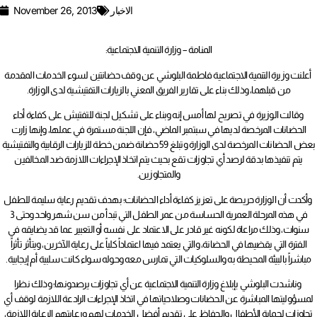
الاخبار
November 26, 2013
المنامة – وزارة التنمية الاجتماعية:
أعلنت وزيرة التنمية الاجتماعية فاطمة البلوشي عن وقف حضانتين لسوء الخدمات المقدمة
من قبلهما، وذلك بناء على تقارير الفريق المعني بالزيارات التفتيشية لدى الوزارة.
وقالت الوزيرة في تصريح لها أمس إنه وبناء على تشكيل لجنة للتفتيش على كفاءة أداء
الحضانات المرخصة لديها في سبتمبر الماضي، فإن اللجنة مستمرة في عملها، وإنها زارت
بعض الحضانات المرخصة لدى الوزارة وتبلغ 59 حضانة ضمن خطة للزيارات الرقابية والتفتيشية
يتم تنفيذها بدقة لرصد أي تجاوزات تقع بحيث يتم اتخاذ الإجراءات اللازمة ضد المخالفين
والمتجاوزين.
وأكدت أن الوزارة حريصة على تعزيز كفاءة أداء الحضانات؛ بهدف تقديم رعاية سليمة للطفل
في هذه المرحلة العمرية الحساسة من عمر الطفل التي تبدأ من سن شهر واحد وحتى 3
سنوات، وذلك مراعاة لكونه غير قادر على الاعتماد على نفسه أو التعبير عما قد يضايقه في
الفترة التي يقضيها في الحضانة، والتي يعتمد فيها اعتماداً كلياً على رعاية الآخرين، ويتأثر تأثراً
مباشراً بالبيئة المحيطة به والسلوكيات التي تمارس معه وحوله سواء كانت سلبية أم إيجابية.
وناشدت البلوشي بإبلاغ وزارة التنمية الاجتماعية عن أي تجاوزات يرصدونها؛ وذلك نظرا
لمسؤوليتها المباشرة عن الحضانات وصلاحياتها في اتخاذ الإجراءات الرادعة اللازمة لوقف أي
تجاوزات لحماية الأطفال والحفاظ على تقديم أفضل الخدمات لهم ورعايتهم الرعاية اللازمة،