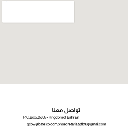
تواصل معنا
P.O.Box: 26805 - Kingdom of Bahrain
gcbw@batelco.com.bh
secretariat.gfbtu@gmail.com