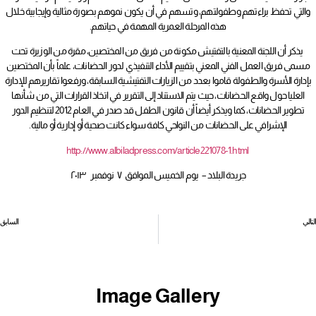
والتي تحفظ براءتهم وطفولتهم، وتسهم في أن يكون نموهم بصورة مثالية وإيجابية خلال
هذه المرحلة العمرية المهمة في حياتهم.
يذكر أن اللجنة المعنية بالتفتيش مكونة من فريق من المختصين، مقرة من الوزيرة تحت
مسمى فريق العمل الفني المعني بتقييم الأداء التنفيذي لدور الحضانات، علماً بأن المختصين
بإدارة الأسرة والطفولة قاموا بعدد من الزيارات التفتيشية السابقة، ورفعوا تقاريرهم للإدارة
العليا حول واقع الحضانات، حيث يتم الاستناد إلى التقرير في اتخاذ القرارات التي من شأنها
تطوير الحضانات، كما ويذكر أيضاً أن قانون الطفل قد صدر في العام 2012 لتنظيم الدور
الإشرافي على الحضانات من النواحي كافة سواء كانت صحية أو إدارية أو مالية.
http://www.albiladpress.com/article221078-1.html
جريدة البلاد – يوم الخميس الموافق ٧ نوفمبر ٢٠١٣
التالي
السابق
المحمود: توجُّه نيابي لفتح تحقيق في فساد «ألبا – ألكوا»
بهدف تحسين الكفاءة ورفع المنافسة لتطوير العمل والإنتاجية… “الخدمة”:
Image Gallery