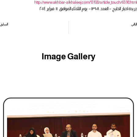
http://www.akhbar-alkhaleej.com/13108/article_touch/6598.html
جريدة اخبار الخليج – العدد ١٣١٠٨ – يوم الثلاثاء الموافق ١١ فبراير ٢٠١٤
التالي
السابق
الشورى يقر نظامي «المهن الطبية» و«الحماية التأمينية للعسكريين»
رئيس سوق العمل يبحث مع السفير الأندونيسي أوضاع عمالة بلاده
Image Gallery