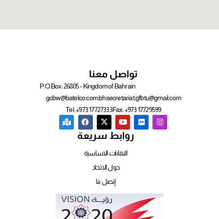
تواصل معنا
P.O.Box: 26805 - Kingdom of Bahrain
gcbw@batelco.com.bh
secretariat.gfbtu@gmail.com
Tel: +973 17727333
Fax: +973 17729599
روابط سريعة
النقابات الاساسية
حول الاتحاد
إتصل بنا