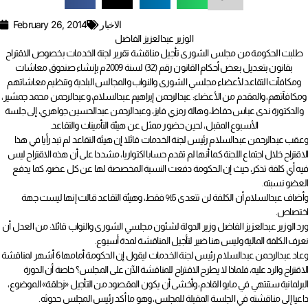
الاخبار
February 26, 2014
الوزير عبدالعزيز الفاضل
طلبت الحكومة من مجلس الشورى تأجيل مناقشة تقرير لجنة الخدمات بخصوص الاقتراح
بقانون بتعديل بعض أحكام القانون رقم (32) لسنة 2009م بإنشاء صندوق معاشات
ومكافآت التقاعد لأعضاء مجلسي الشورى والنواب والمجالس البلدية وتنظيم معاشاتهم
ومكافآتهم، والمقدم من الأعضاء: عبدالرحمن إبراهيم عبدالسلام، وعبدالرحمن محمد جمشير،
والدكتورة ندى عباس حفاظ، وهالة رمزي فايز، وعبدالرحمن عبدالحسين جواهري، إلى جلسة
الأسبوع المقبل، لحين حضور ممثل عن هيئة التأمينات والتقاعد.
وعقب عبدالرحمن عبدالسلام رئيس لجنة الخدمات قائلا إن هيئة التقاعد لم تبد رأيا في هذا
الاقتراح خلال اجتماع اللجنة كما أنها لم تقدم حسابا اكتواريا، مشددا على أن هذه الاقتراح ليس
فيه أي كلفة تذكر، حيث إن الحكومة دفعت النسبة المخصصة لها عن كل عضو، كما يدفع
العضو نسبته.
وأضاف عبدالسلام أن الكلفة لن تتعدى 5% فقط، وهيئة التقاعد قالت إنها ليست جهة
اختصاص.
ورد الوزير عبدالعزيز الفاضل وزير الدولة لشئون مجلسي الشورى والنواب قائلا: من العدل أن
نعرف الكلفة المالية وليس هنا ضير لتأجيل المناقشة لمدة أسبوع.
وعاد عبدالرحمن عبدالسلام رئيس لجنة الخدمات ليقول إن الحكومة أمامها 6 أشهر لمناقشة
الاقتراح والرد عليه، فلماذا لا يطرح الاقتراح للمناقشة الآن على المجلس؟ خاصة أن الدورة
البرلمانية ستنتهي في مايو القادم، وأخشى أن يكون المقصود من التأجيل «زحلقة» الموضوع،
داعيا إلى مناقشته في الجلسة المقبلة للمجلس، وهو ما أكد رئيس المجلس حدوثه.