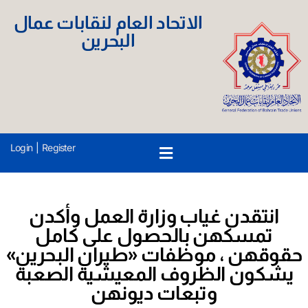
الاتحاد العام لنقابات عمال
البحرين
Login
|
Register
انتقدن غياب وزارة العمل وأكدن
تمسكهن بالحصول على كامل
حقوقهن ، موظفات «طيران البحرين»
يشكون الظروف المعيشية الصعبة
وتبعات ديونهن