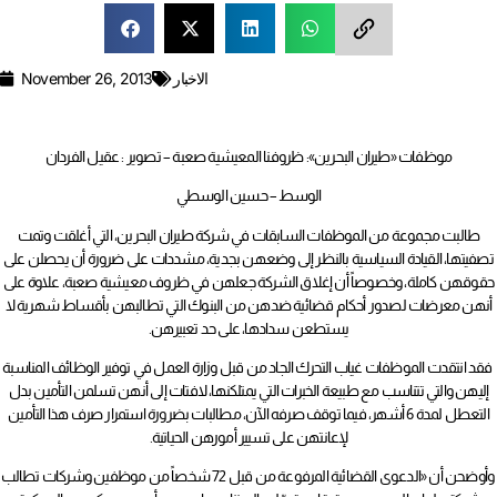
الاخبار
November 26, 2013
موظفات «طيران البحرين»: ظروفنا المعيشية صعبة – تصوير : عقيل الفردان
الوسط – حسين الوسطي
طالبت مجموعة من الموظفات السابقات في شركة طيران البحرين، التي أغلقت وتمت
تصفيتها، القيادة السياسية بالنظر إلى وضعهن بجدية، مشددات على ضرورة أن يحصلن على
حقوقهن كاملة، وخصوصاً أن إغلاق الشركة جعلهن في ظروف معيشية صعبة، علاوة على
أنهن معرضات لصدور أحكام قضائية ضدهن من البنوك التي تطالبهن بأقساط شهرية لا
يستطعن سدادها، على حد تعبيرهن.
فقد انتقدت الموظفات غياب التحرك الجاد من قبل وزارة العمل في توفير الوظائف المناسبة
إليهن والتي تتناسب مع طبيعة الخبرات التي يمتلكنها، لافتات إلى أنهن تسلمن التأمين بدل
التعطل لمدة 6 أشهر، فيما توقف صرفه الآن، مطالبات بضرورة استمرار صرف هذا التأمين
لإعانتهن على تسيير أمورهن الحياتية.
وأوضحن أن «الدعوى القضائية المرفوعة من قبل 72 شخصاً من موظفين وشركات تطالب