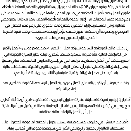
شركة طيران البحرين بمستحقات، تحوّلت إلى نزاع جماعي بعد أن صدر حكم من المحكمة
العمالية في (30 يونيو/ حزيران 2013)، بإحالة الدعوى إلى هيئة التوثيق والتحكيم للمماطلة بأحكام
قانون العمل، حيث أصرّت المحكمة في طريق المدعى عليها على المطالبة بالمستحقات، على
رغم صدور جميع التوصيات من إدارة الدعوى العمالية بأحقية المدعين بصرف كامل حقوقهم
العمالية، ومن المستغرب إلزام المدعين بمصروفات الدعوى، على رغم عدم الفصل في
الموضوع، وخصوصاً أن محكمة التمييز قضت مؤخراً وبصفة مستعجلة بوقف تنفيذ الشرط
الخاص بإلزام المدعين بمصروفات الدعوى».
إلى ذلك، قالت الموظفة السابقة بشركة «طيران البحرين»، صديقة خرفوش: «أتحمل الكثير
من الالتزامات المالية، فأنا ملتزمة بتسديد قسط شهري للبنك نظير السيارة الجديدة التي
اشتريتها، كما أنني أتكفل بمصاريف دراسة ابنتي في إحدى المدارس الخاصة، كما نعاني نفسيّاً
بفعل إغلاق الشركة، على اعتبار أن بعض الزبائن الذين يطالبون الشركة بمستحقات مالية
يلاحقوننا حتى بعد إغلاق الشركة وتصفيتها وكأننا نحن من نمتلك أموالهم».
ونفت خرفوش أن تكون تلقت أي اتصال من وزارة العمل لترشيحها لأية وظيفة أخرى بعد
إغلاق الشركة.
أما جارية إبراهيم (موظفة سابقة بشركة «طيران البحرين»)، فقد ذكرت «لدي أربعة أبناء أتعاون
مع زوجي في توفير احتياجاتهم، وبالتالي فإن فقداني الوظيفة يجعلنا في ضيق من أمرنا، علاوة
على أنني أتحمل التزامات مالية مختلفة».
وأضافت «نعيش في ظروف نفسية صعبة بسبب تحويل القضية المرفوعة للحصول على
مستحقاتنا المالية إلى قضية نزاع جماعي الأمر الذي سيفقدنا حقوقنا التي نُطالب بها».