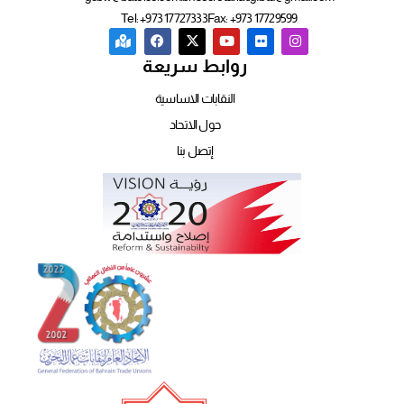
Tel: +973 17727333
Fax: +973 17729599
روابط سريعة
النقابات الاساسية
حول الاتحاد
إتصل بنا