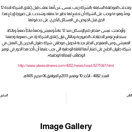
وتحدثت الموظفة السابقة بالشركة زينب عيسى، عن أنها عملت قبل إغلاق الشركة لمدة 12
يوماً، وهو ما يوجب على الشركة أن تدفع لها نظير ما عملته، وشددت على ضرورة إرجاع هذا
الحق قبل الخوض في المسائل الأخرى، على حد قولها.
وأوضحت عيسى «ننتظر حلم الإسكان منذ 12 عاماً، ونعيش وضعاً ماديّاً صعباً، وبالكاد
نستطيع توفير الاحتياجات الضرورية، وبالتالي فإن إغلاق الشركة زاد من صعوبة وضعنا
المعيشي، ومن المفترض النظر بجدية لتحويل موظفي شركة طيران البحرين إلى العمل في
شركة طيران الخليج على اعتبار أنها الناقلة الوطنية التي يجب عليها أن تأخذ هذا الدور في توفير
الوظائف للعمالة الوطنية».
http://www.alwasatnews.com/4082/news/read/827104/1.html
العدد 4082 – الأحد 10 نوفمبر 2013م الموافق 06 محرم 1435هـ
التالي
السابق
مجلس الوزراء يقرر: تمثيل متساو لأطراف العمل في حل الخلافات العمالية
المحفوظ: شكوى الـ 12 اتحاداً عمالياً لـ «العمل الدولية» لا تسقط إلا بسقوط أسبابها
Image Gallery