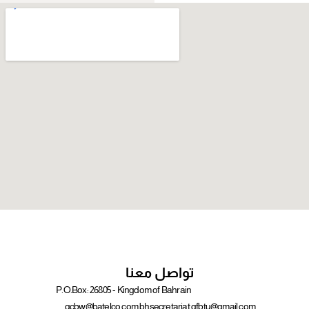
تواصل معنا
P.O.Box: 26805 - Kingdom of Bahrain
gcbw@batelco.com.bh
secretariat.gfbtu@gmail.com