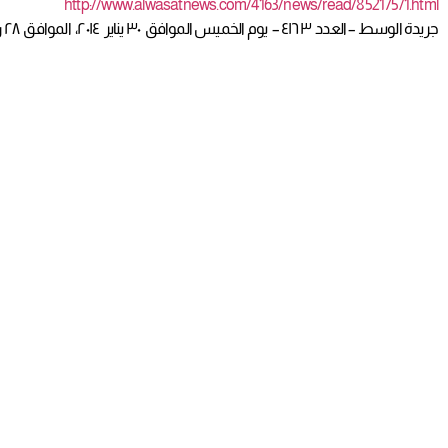
http://www.alwasatnews.com/4163/news/read/852175/1.html
جريدة الوسط – العدد ٤١٦٣ – يوم الخميس الموافق ٣٠ يناير ٢٠١٤، الموافق ٢٨ ربيع الأول ١٤٣٥ه