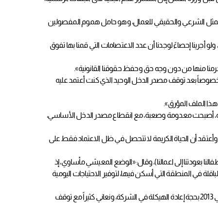
 الممثل الشرعي والحقيقي للعمال، وهو حامل هموم المفصولين
أجرينا إحصاءً لوجدنا أن عدد الاعتصامات التي قمنا بها تفوق
 حُرمنا منها من دون وجه حق وحفظ حقوقنا القانونية».
(مفصول من شركة ألبا، منذ العام 2011): «الوضع المعيشي صعب ومتردٍّ، خصوصاً بعد توقف مصدر الدخل الوحيد الذي كنت أعتمد عليه
هذا الملف المؤرق».
مالية المختلفة، وتوفير الاحتياجات الضرورية اليومية، أصبحت معدومة وصعبة، مع انقطاع مصدر الدخل الأساسي،
ي متزوج ولديّ ولد، وأعتقد أن الحياة الكريمة لا تتحصل في ظل الاعتماد فقط على
عليها (متى تنتهي عذابات أطفالنا بعودتنا إلى اعمالنا)، وقال: «الوضع المعيشي مأساوي، إذ
قلة في المنطقة التي أسكن فيها، لتوفير الاحتياجات اليومية
من جانب آخر، أفاد ياسر عبدالله (مفصول من شركة طيران الخليج، منذ أبريل 2013) أن «الشركة فصلتني مرتين، كانت الأولى خلال أحداث العام 2011، والثانية كانت في 2013 بحجة إعادة الهيكلة في الشركة، ونعاني كثيراً مع توقف