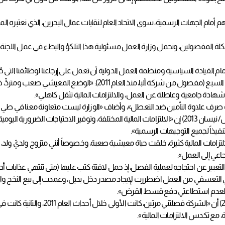
ام الجهات الرسمية، سوى الاتحاد العام لنقابات عمال البحرين، الذي نعتبره
المفصولين، ونحمل وزارة العمل مسئولية هذا التلكؤ والبطء في عمل اللجنة، ولو 
أمام القيادة السياسية ومنظمة العمل الدولية أن تعمل على إرجاعنا لوظائفنا التى
وتحدث عدد من المفصولين إلى «الوسط» عن وضعهم الإنساني، وقال فاضل السبع 
قف صرف علاوة التأمين ضد التعطل»، وأضاف «الوزارة ليست متعاونة معنا في طي 
من جهتها، قالت زينب فتح الله الملا (مفصولة من شركة طيران الخليج، منذ أبريل/ نيسان 2013) إن «الالتزامات ال
نفيذاً لجميع التوجيهات الرسمية».
 منذ 2011) أن «المديونيات في تزايد، والالتزامات المالية كثيرة، خلقت حياة معيشية صعبة، وخصوصاً أنن
جاعي إلى العمل».
 اختلف رجائي تقي أحمد (مفصول من شركة ترافكو، منذ العام 2011) في التعبير عن احتجاجه لعملية الفصل، إذ حمل لافتة كتب 
ي التعسفي من العمل اضطررت لإيجاد مصدر دخل بديل، وعمدت إلى بيع النخج والبا
 ضدي لعدم استطاعتي دفع قسط القرض».