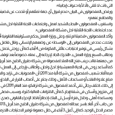
التي باتت لا تلقي بالاً لأية دعوات إيجابية».
ورفض المفصولون في البيان «عدم قبول أي جهة تمثلهم أو تتحدث عن قضيتهم أم
والمدافع عنهم».
واستغرب المفصولون «البطء الشديد لعمل واجتماعات اللجنة الثلاثية لحل مشكلة 
عدد اجتماعات اللجنة الثلاثية لحل مشكلة المفصولين».
وأكد المفصولون «قضيتنا لم تنتهِ، وعلى وزارة العمل بحكم مسئوليتها القانونية 
بشكل رئيسي في توفير احتياجات عائلتي المكونة من 4 أبناء، كما أن زوجتي تحمل شهادة جامعية وعاطلة عن العمل، والالتزامات المالية تثقل كاهلي».
وطالب السبع وزارة العمل بـ «التحرك الجاد لإرجاعه إلى عمله، خصوصاً بعد تو
كما أساعد زوجي في الحياة المعيشية إذ لديّ ولدان، وأطالب بإرجاعي إلى العمل، ت
فيما أفاد شعيب (مفصول من شركة ألبا،
مبلغ علاوة الغلاء أو مساعدات الأهل، وذلك يحتم على أصحاب القرار في البلد إر
إلى ذلك،
إنني متزوج وأسكن في شقة إيجار، كما أن الالتزامات المالية كثيرة، وبسبب فصل
ومساعدة أهلي، وخلال فترة أرسل لي البنك إخطاراً باتخاذ الإجراء القانوني
مصدر الدخل الوحيد، كما إني أعيل 3 أبناء، في ظل صعوبة توفير الاحتياجات اللازمة، مع تكدس الالتزامات المالية».