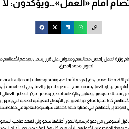
ام أمام «العمل»…ويؤكدون: لا بد
ام وزارة العمل رافعين مطالبهم ومعولين على قرار رسمي يعيدهم لأعمالهم م
تصوير : محمد المخرق
حقائق.
شطاء حقوقيين ونقابيين، بالإضافة لحضور وفد من مركز التضامن العمالي الأميرك
عمالهم، كما حملوا قطع خبز للتعبير عن الأوضاع المعيشية الصعبة التي يمرون به
عودة إلى أعمالهم التي فصلوا منها لأهداف سياسية وانتقامية في حملة استهداف
دت البلد قبل أسبوعين، من دعوة رسمية للحوار أطلقها سمو ولي العهد صاحب السمو
واضح بعودة المفصولين لأعمالهم، إلا أن مرور كل هذا الوقت من دون أي تحرك من 