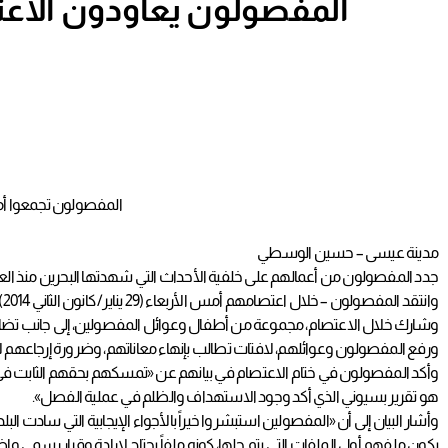
المفصولون يعاودون الاعتص
المفصولون تجمعوا أم
مدينة عيسى – حسين الوسطي
جدد المفصولون من أعمالهم على خلفية الأحداث التي شهدتها البحرين منذ العام 2011، مطالبهم في حق العودة لأعمالهم، وتنفيذ توجيهات القيادة السياسية، وتوصيات اللجنة البحرينية المستقلة لتقصي ال
وانتقد المفصولون – خلال اعتصامهم أمس الأربعاء (29 يناير/ كانون الثاني 2014) أمام مبنى وزارة العمل بمدينة عيسى – تصريحات وزير العمل في الصحافة بشأن حلحلة ملف المفصولين، في ظل بقاء العشرات خارج أعمالهم.
وشارك خلال الاعتصام، مجموعة من أطفال وعوائل المفصولين، إلى جانب تضامن ن
ورفع المفصولون وعوائلهم، لافتات تطالب بإنهاء معاناتهم، وضرورة إرجاعهم لأ
وأكد المفصولون في ختام الاعتصام في بيانهم عن «تمسكهم بحقهم الثابت في ال
هو تقرير بسيوني الذي أكد وجود الاستهداف والظلم في عملية الفصل».
وأشار البيان إلى أن «المفصولين استبشروا خيراً بالأجواء الإيجابية التي سا
يكون ملفهم أول الملفات التي يتم حلها، كونه ملفاً يحتاج لإرادة وقرار رسمي 