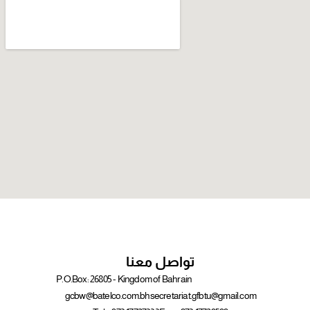
تواصل معنا
P.O.Box: 26805 - Kingdom of Bahrain
gcbw@batelco.com.bh
secretariat.gfbtu@gmail.com