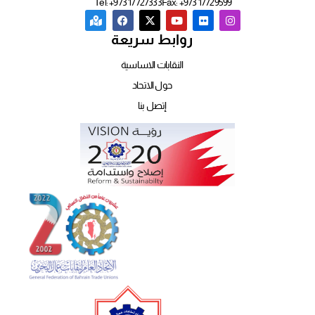
Tel: +973 17727333
Fax: +973 17729599
روابط سريعة
النقابات الاساسية
حول الاتحاد
إتصل بنا