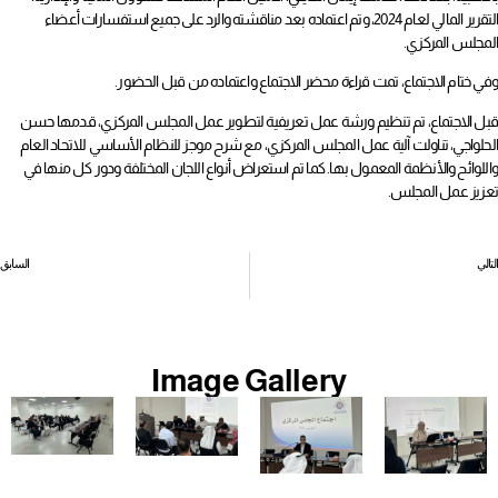
التقرير المالي لعام 2024، وتم اعتماده بعد مناقشته والرد على جميع استفسارات أعضاء
المجلس المركزي.
وفي ختام الاجتماع، تمت قراءة محضر الاجتماع واعتماده من قبل الحضور.
قبل الاجتماع، تم تنظيم ورشة عمل تعريفية لتطوير عمل المجلس المركزي، قدمها حسن
الحلواجي، تناولت آلية عمل المجلس المركزي، مع شرح موجز للنظام الأساسي للاتحاد العام
واللوائح والأنظمة المعمول بها. كما تم استعراض أنواع اللجان المختلفة ودور كل منها في
تعزيز عمل المجلس.
التالي
السابق
قانون العمل في القطاع الأهلي 2022
لجنة الرصد تصدر تقرير 2024م.. 336 شكوى عمالية في العام الماضي، منها 275 تتعلق بالفصل
Image Gallery