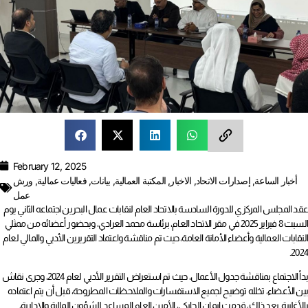
February 12, 2025
أخبار الساعة
,
إصدارات الاتحاد
,
الاخبار
,
المكتبة العمالية
,
بيانات
,
فعاليات عمالية
,
ورش
عمل
عقد المجلس المركزي للدورة السادسة بالاتحاد العام لنقابات عمال البحرين اجتماعه الثاني يوم
السبت 8 فبراير 2025 في مقر الاتحاد العام، برئاسة محمد العرادي، وبحضور أعضائه من ممثلي
النقابات العمالية وأعضاء الأمانة العامة، حيث تم مناقشة واعتماد التقريرين الأدبي والمالي لعام
2024.
بدأ الاجتماع بمناقشة جدول الأعمال، حيث تم استعراض التقرير الأدبي لعام 2024، وجرى نقاش
بين الأعضاء، تخلله توضيح لجميع الاستفسارات والملاحظات المطروحة، قبل أن يتم اعتماده
بالأغلبية. بعد ذلك، قدمت إيمان الحايكي، الأمين العام المساعد للشؤون المالية والإدارية،