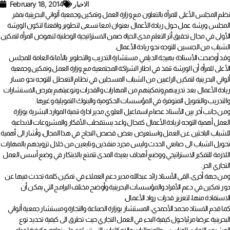
الاخبار
February 18, 2014
نظم المجلس الأعلى للمرأة بالتعاون مع وزارة العمل وتمكين وجمعية ألواني البحرينية بمقر
المجلس ورشة عمل حول ريادة الأعمال بعنوان (معا نسعى لتطوير واقعنا) لتكون الورشة
الأولى في مجال تحقيق أثر التعلم مدى الحياة ضمن الاستراتيجية الوطنية لنهوض المرأة لتمكين
الشباب من الجنسين للتوجه نحو ريادة الأعمال.
وقد أوضحت الأستاذة بهيجة الديلمي مستشارة التدريب والتطوير بالأمانة العامة للمجلس
الأعلى للمرأة أن الورشة تنفذ في اطار الشراكة المجتمعية مع وزارة العمل وتمكين وجمعية
ألواني البحرينية لتمكين الراغبين من الشباب المسجلين في نظام التعطل للتوجه نحو مسار
ريادة الأعمال بعد تدريبهم وتمكينهم من المهارات والقدرات وتوعيتهم بفرص الاستشارات
والتدريب والتمويل المتوفرة في المؤسسات الحكومية والبنوك التمويلية وغيرها.
ومن جانب آخر بين الأستاذ عصام اسماعيل العلوي مدير ادارة تنمية الموارد البشرية بوزارة
العمل أهمية التوجه لريادة الأعمال كمجال واعد يستقطب الأفكار والمشروعات الابداعية
للشباب الباحثين عن العمل واستعرض بعض قصص النجاح في هذا المجال، وأشار الى أهمية
تحويل الشباب الى صانعي الحدث وليس مجرد منفذين وتابعين من خلال تزويدهم بالمهارات
اللازمة للتفكير الاستراتيجي ووضع أهداف بعيدة المدى تتمتع بالابتكار في وضع أسس العمل
التجاري الحر.
ومن جهة أخرى، القى الأستاذ رائد عبدالله مدير دعم العملاء في تمكين كلمة تحدث فيها عن
دور تمكين في دعم الأفراد والمؤسسات البحرينية وأوضح مختلف البرامج التي يمكن أن
الاستفادة منها، لتعزيز قدرات رواد الأعمال.
كما قدم الاستاذ محمد الأحمدي، المستشار بوزارة الصناعة والتجارة ومستشار جمعية ألواني
البحرينية عرضا مرئيا حول كيفية البدء في العمل التجاري حيث تطرق الى كيفية تحديد نوع