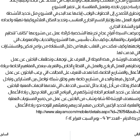
المشروع التجاري المناسب، والمتطلبات والإمكانيات التي تساعد على نجاحه، وكيفية إعداد
دراسة جدوى ناجحه، وتفعيل المنافسة على تحفيز المشروع.
وتطرق الأحمدي إلى الخطوات الواجب إتباعها عند البدء في المشروع مثل تحديد الأنشطة
المراد العمل بها، وإختيار الاسم التجاري المناسب، وتحديد المكان الملائم وكيفية تهيئته واعداده
لنوع النشاط التجاري.
وعرضت السيدة أفراح عجاج تجربتها الشخصية كرائدة عمل عن مشروعها “تكاتف” لتنظيم
المؤتمرات والفعاليات وكيف بدأت بتأسيس هذا المشروع والتحديات والصعوبات التي
واجهتها وكيف تمكنت من التغلب عليها من خلال الاستفادة من برامج تمكين والاستشارات
التي قدمت لها.
وتهدف الورشة في هذه المرحلة الى التعرف على توجهات وتطلعات الباحثين عن عمل
ونظرتهم للعمل الريادي والعمل في القطاع الخاص، والتعريف ببعض المفاهيم الخاصة بريادة
الأعمال والمشاريع الخاصة، كما تهدف للتعرف على المجالات التي يرغب الباحثون عن عمل
في الدخول فيها، والبدء في مشاريع خاصة بهم، وخلق شبكة تواصل بين المشاركين وتبادل
الافكار وذلك من أجل إيجاد بدائل لتحسين الخدمات التي تقدمها الجهات المعنية للباحثين،
فضلاً عن تحديد العناصر الجادة لإشراكهم في البرنامج التدريبي القادم حول ريادة الأعمال.
وتستهدف الورشة 60 شابة وشاب من الباحثين عن عمل من جميع المستويات العملية
والعلمية، لتحديد الراغبين الجادين منهم لتدريبهم وتهيئتهم للتوجه نحو ريادة الأعمال.
http://www.alayam.com/mobile/details.aspx?id=216194&sub=3
جريدة الايام – العدد ٩٠٦٣ – يوم السبت ١فبراير ٢٠١٤
التالي
السابق