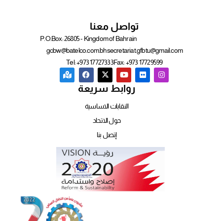
تواصل معنا
P.O.Box: 26805 - Kingdom of Bahrain
gcbw@batelco.com.bh
secretariat.gfbtu@gmail.com
Tel: +973 17727333
Fax: +973 17729599
روابط سريعة
النقابات الاساسية
حول الاتحاد
إتصل بنا