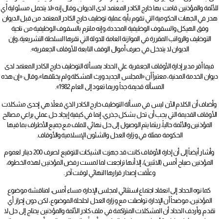
للأئمة والمؤذنين قامت بها خارج الكادر المعتمد لدى الديوان، وقال إنه «لا يتحمل مسئولية أي
هدر في الجهات الحكومية التي تقوم بأية عملية توظيف خارج الكادر المعتمد من قبل الديوان
وفق الهيكل والسقوف الوظيفية المحددة، وإنه ملتزم بالسقوف الوظيفية من ناحية
التوظيف والرواتب المقررة في الموازنة العامة للدولة التي تقرها السلطة التشريعية، وإن
الديوان لا يتدخل في صرف أموال الوقف التابعة للأوقاف الجعفرية».
فيما أقر مدير إدارة الأوقاف الجعفرية علي الحداد بمسألة التوظيف خارج الكادر المعتمد لدى
ديوان الخدمة المدنية، معتبراً أن «المجلس الجديد ورث المشكلة ولم يختلقها»، وقال: «إن هذه
المسألة قديمة جداً وربما تعود إلى العام 1982».
وأضاف أن الكلام الآن ليس في مسألة التوظيف خارج الكادر الذي فعلاً هي إحدى مشكلات
الأوقاف القديمة التي يجب أن تحل بشكل جذري، إنما في كيفية إيجاد حل عملي يراعي مصالح
المؤذنين والأئمة حالياً، ريثما يتم الوصول إلى حل نهائي للملف مع جميع الأطراف بما فيها
الحكومة ممثلة في وزارة العدل والشئون الإسلامية والأوقاف.
وأشار أيضاً إلى أن إدارة الأوقاف كانت قد جهزت الشيكات للتوقيع لصرف 200 دينار لعموم
المؤذنين صباح أمس (الاثنين)، إلا أنها تراجعت لما لمست رفض المؤذنين لهذه الخطوة،
وعلّقت إصدار قرارها النهائي لوقت آخر.
كما نوه الحداد إلى انعقاد اجتماع استثنائي لمجلس الإدارة مساء أمس، لمناقشة موضوع
المؤذنين، موضحاً أن الإدارة تواصلت مع وزارة العدل لحلحلة الموضوع، لكن دون إحراز أي
تقدم. وأردف الحداد أن المشكلات المتراكمة في ملف كادر الأئمة والمؤذنين يحتاج إلى حل لا