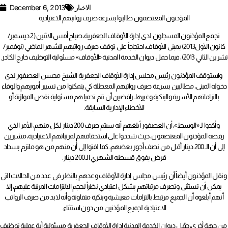
الاخبار
December 6, 2013
المؤذنون المعتصمون طالبوا بسرعة صرف رواتبهم الاعتيادية
تجمع المؤذنون المسجلون لدى إدارة الأوقاف الجعفرية، صباح أمس الاثنين (2 ديسمبر/
كانون الأول2013) بمبنى الأوقاف، احتجاجاً على توقف صرف رواتبهم للشهر الماضي (نوفمبر/
تشرين الثاني 2013)، فيما حمل ديوان الخدمة المدنية «الأوقاف» مسئولية التوظيف خارج الكادر.
واستوقف المؤذنون رئيس مجلس إدارة الأوقاف الجعفرية الشيخ محسن العصفور لدى
دخوله المبنى، مطالبين بسرعة صرف رواتبهم المعطلة كي يتمكنوا من تسيير أمورهم والوفاء
بالتزاماتهم الأسرية والبنكية وغيرها، رافضين أن تتم تحميلهم مسئولية نقص الموازنة أو
الأخطاء الإدارية السابقة.
وأكدوا لـ «الوسط»، أن العصفور أبلغهم أنه سيتم صرف 200 دينار لكل منهم، الأمر الذي
رفضه المؤذنون المعتصمون، حيث شددوا على استحقاقهم لمرتباتهم الاعتيادية، مشيرين
إلى أن الـ 200 دينار أقل من نصف أجور بعضهم، كما لفتوا إلى أن منهم من هو ملتزم بسداد
قرض يفوق قسطه الشهري الـ 200 دينار.
ونقل المؤذنون أيضاً أن رئيس مجلس إدارة الأوقاف وعدهم بالنظر في عدد من الحالات التي
يمكن أن تستثنى وتصرف مرتباتهم بشكل اعتيادي نظراً لحجم الالتزامات المرتبة عليهم، إلا
أنهم أبلغوه أن الجميع مرتبط بالتزامات معيشية وبنكية متفاوتة وأنه لابد من صرف الرواتب
الاعتيادية لجميع المؤذنين من دون استثناء.
من جهة أخرى، حمّل ديوان الخدمة المدنية إدارة الأوقاف الجعفرية مسئولية أية عملية توظيف