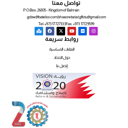
تواصل معنا
P.O.Box: 26805 - Kingdom of Bahrain
gcbw@batelco.com.bh
secretariat.gfbtu@gmail.com
Tel: +973 17727333
Fax: +973 17729599
روابط سريعة
النقابات الاساسية
حول الاتحاد
إتصل بنا