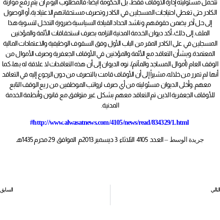
تتحمل مسئوليته إدارة الأوقاف فقط، بل الحكومة أيضاً؛ فالمطلوب اليوم أن يتم رفع موازنة
الكادر حتى تغطي احتياجات المسجلين في الكادر وتصرف مستحقاتهم الاعتيادية، أو الوصول
إلى حل آخر يضمن حقوقهم. وناشد الحداد القيادة السياسية ضرورة التدخل لتسوية هذا
الملف. إلى ذلك، أكد ديوان الخدمة المدنية التزامه بصرف استحقاقات الأئمة والمؤذنين
المسجلين في على الكادر المقر من الباب الأول وفق السقوف الوظيفية والاعتمادات المالية
المعتمدة. وبشأن التعاقد مع الأئمة والمؤذنين في الأوقاف الجعفرية وصرف الأموال من
الوقف العام (أموال المساجد والمآتم)، نوه الديوان إلى أن هذه التعاقدات لا علاقة له بها، كما
أنها لم تمرر من خلاله، مشيراً إلى أن الأوقاف قامت بالتصرف من دون الرجوع إليه في التعاقد
معهم. وأخلى الديوان مسئوليته من أي صرف لرواتب الموظفين من ريع الوقف التابع
للأوقاف الجعفرية الذين تم التعاقد معهم بشكل غير متوافق مع قانون وأنظمة الخدمة
المدنية.
http://www.alwasatnews.com/4105/news/read/834329/1.html#
العدد 4105 الثلاثاء 3 ديسمبر 2013م الموافق 29 محرم 1435هـ
جريدة الوسط –
التالي
السابق
«العمل» تحقق بحادث وفاة عامل بمستشفى الملك حمد الجامعي
المرأة البحرينية في يومها