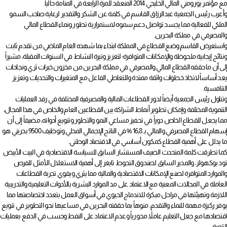
كما تطرقت كلمة المتحدث الضيف المستشار السابق للسياسة الاقتصادية في البيت الأبيض
تود بوكهولز، والمدير السابق لصندوق التحوط تايغر إلى أهمية الاستغلال الأمثل للفرص
والموارد المتوافرة لصنع الإمكانات الاقتصادية والمالية مما يثري ويقوي تجربة القطاعات
العاملة في المجالات المعنية مع الاعتماد على مد الموارد البشرية بالأدوات التعليمية والتدريبية
اللازمة وتهيئتها في مراحل مبكرة للاندماج الحيوي في أسواق العمل بتعدد اختصاصتها مما
يوفر ركيزة مهمة للنماء والتقدم، منوهاً بما حققته البحرين في مساعيها نحو التطوير في تنويع
اقتصادها مع جعل التعليم عاملاً محورياً وعدم الاعتماد على النفط وحسب في الدفع بعمليات
التنمية.
وتحدث بوكهولز أيضاً في كلمته عن تجارب عدد من الدول مقارناً ما حققته من نماء اقتصادي
بنظيراتها في الظروف والإمكانات ممن لم تظهر لديهم النتائج نفسها لعدم التعامل
الصحيح معها.
http://www.albiladpress.com/article236510-1.html
جريدة البلاد – العدد ١٩٦٩ – يوم الخميس الموافق ٦ مارس ٢٠١٤
التالي
السابق
تعويض عربي 7070 دينارًا فُصل من عمله تعسفياً
الشهابي يبحث تحديات قسم أمراض النساء والولادة ب“السلمانية”
Image Gallery