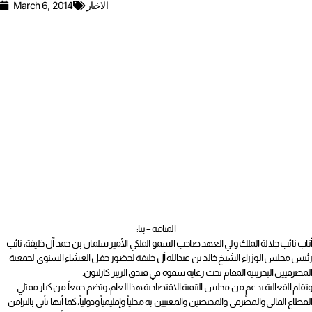
الاخبار
March 6, 2014
المنامة – بنا:
أناب نائب جلالة الملك ولي العهد صاحب السمو الملكي الأمير سلمان بن حمد آل خليفة، نائب
رئيس مجلس الوزراء الشيخ خالد بن عبدالله آل خليفة لحضور حفل العشاء السنوي لجمعية
المصرفيين البحرينية المقام تحت رعاية سموه في فندق الريتز كارلتون.
وتقام الفعالية بدعمٍ من مجلس التنمية الاقتصادية هذا العام، وتضم جمعاً من كبار ممثلي
القطاع المالي والمصرفي والمختصين والمعنيين به محلياً وإقليمياً ودولياً، كما أنها تأتي بالتزامن
مع مؤتمر يورومني المالي الخليجي 2014 المنعقد للمرة الرابعة في المنامة حالياً.
وأعرب رئيس الجمعية عبدالرزاق القاسم في كلمة عن الشكر والتقدير لرعاية صاحب السمو
الملكي للفعالية مما يجسد تواصل دعم سموه لاستمرارية تطور ونماء القطاع المالي
والمصرفي في مملكة البحرين.
واستعرض القاسم وضع القطاع في المملكة ابتداء بما شهده العام الماضي من تقدم ثابت
ونتائج إيجابية ملحوظة والإمكانات المتوافرة؛ لتعزيز وتيرة النشاط في السنوات المقبلة، مشيراً
إلى أن ما حققه القطاع المالي والمصرفي في مملكة البحرين من مخزون خبرات ثري ونجاحات
يعد أساساً لاتخاذ خطوات واثقة ممتدة وللتعاطي الفاعل مع المتغيرات والتحديات وتعزيز
التنافسية.
وتناول رئيس الجمعية أيضاً لدور القطاعات المالية والمصرفية المختلفة في رفد العمليات
التنموية المختلفة وإمكان تطوير أنماط الشراكة بين القطاعين العام والخاص في هذا المجال،
مما يجعل للقطاع الخاص دوراً في تحفيز مساعي النمو والتطور وتنويع أدواته، مضيفاً إلى أن
إسهام القطاع المصرفي والمالي بـ 16,8 % في الناتج الإجمالي المحلي وتوظيف 9500 بحريني هو
ما يدلل على أهمية القطاع كمكون أساسي في الاقتصاد الوطني.