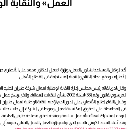
«العمل» والنقابة ال
أكد الوكيل المساعد لشئون العمل بوزارة العمل الدكتور محمد علي الأنصاري حرص
الأطراف ودفع عجلة الانتاج والتنمية المستدامة في القطاع الأهلي.
وقال لدى لقائه رئيس مجلس إدارة النقابة الوطنية لعمال شركة طيران الخليج ال
المرسوم بقانون رقم (33) لسنة 2002 بشأن النقابات العمالية، والذي رسخ عمل وأدوار المنظمات النقابية ومزاولة مهامها خدمة لجميع القطاعات الانتاجية ورعاية مصالح العمال والدفاع عن حقوقهم.
وخلال اللقاء اطلع الأنصاري على الدور الذي تؤديه النقابة الوطنية لعمال طيرا
في المحافظة على الحقوق المكتسبة لعمال وموظفي الشركة، إلى جانب طلب أن يكو
التوجه المشترك لتهيئة بيئة عمل سليمة ومنتجة تحقق مصلحة طرفي العلاقة، وخ
وقد أشاد السيد الكويتي بالدعم الذي توليه وزارة العمل للعمل النقابي، منوهاً إلى