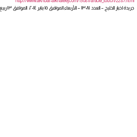
http://www.akhbar-alkhaleej.com/13081/article_touch/2287.html
جريدة اخبار الخليج – العدد ١٣٠٨١ – الأربعاء الموافق ١٥ يناير ٢٠١٤، الموافق ١٣ ربيع الأول ١٤٣٥ه