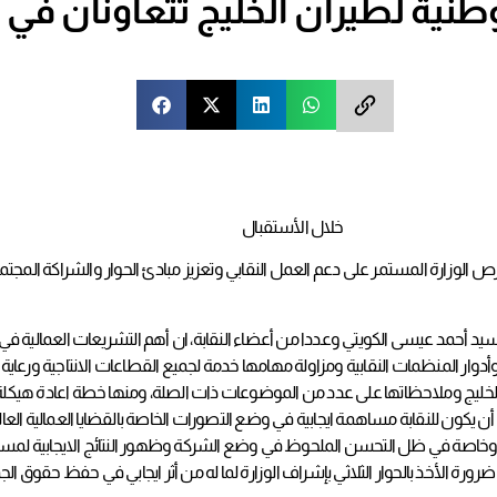
وطنية لطيران الخليج تتعاونان في 
خلال الأستقبال
 الوزارة المستمر على دعم العمل النقابي وتعزيز مبادئ الحوار والشراكة المجتمع
سيد أحمد عيسى الكويتي وعددا من أعضاء النقابة، ان أهم التشريعات العمالية ف
ن الخليج وملاحظاتها على عدد من الموضوعات ذات الصلة، ومنها خطة اعادة هيكلة شر
ن للنقابة مساهمة ايجابية في وضع التصورات الخاصة بالقضايا العمالية العالقة
اصة في ظل التحسن الملحوظ في وضع الشركة وظهور النتائج الايجابية لمساعي ال
 ضرورة الأخذ بالحوار الثلاثي بإشراف الوزارة لما له من أثر ايجابي في حفظ حقوق الج