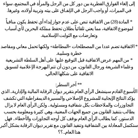
إلى إلغاء الفوارق الفطرية بين دور كل من الرجل والمرأة في المجتمع، سواء
في الميراث، أو واجب الرجل في الإنفـاق على بيته وتربية أولاده، وغيرها.
* المادة (28) من الاتفاقية تنص على عدم جواز إبداء أي تحفظ يكون منافياً
لموضوع الاتفاقية، مما يعني تلقائياً بطلان تحفظ مملكة البحرين لأي أسباب
وتعارضات مع الثوابت الإسلامية.
* الاتفاقية تضم عددا من المصطلحات «المطاطة» ولكنها تحمل معاني ومقاصد
خطرة وسلبية.
* من المهم عرض الاتفاقية قبل التوقيع عليها على أهل السلطة التشريعية
وعلماء الشريعة ورجال القانون، من دون أن تتم البهرجة الإعلامية لتسويق
الاتفاقية على شكلها الحالي.
** آخر السطر:
الأسبوع القادم سينشغل الرأي العام بتقرير ديوان الرقابة المالية والإدارية.. الذي
يؤكد النتائج الإيجابية للمشروع الإصلاحي والمسيرة الديمقراطية التي تكشف
التجاوزرات والملاحظات بكل شفافية ومسئولية.. ولكن الرأي العام لا يزال
يطالب بتنفيذ القانون من جميع الجهات المعنية، وهي كثيرة ومعلومة بحسب
الدستور، كما يطالب الرأي العام بوقف كل أوجه التجاوزات والأخطاء.. فهل
ستكتمل المعادلة بين الشفافية وتنفيذ القانون مع تقرير ديوان الرقابة بشكل أكبر
هذا العام..؟؟