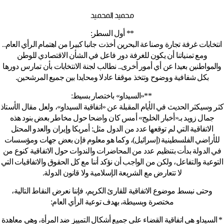
محميد المحميد
** أول السطر:
انتخابات غرفة تجارة وصناعة البحرين أخذت جانبا كبيرا من اهتمام الرأي العام..
ومع تمنياتنا أن يكون للغرفة دور فاعل في الشأن الاقتصادي للوطن
والمواطنين بعيدا عن أي أمور أخرى.. نطالب لجنة الانتخابات بأن تمارس دورها
بكل شفافية ووضوح وتتخذ موقفا عادلا ومحايدا بين جميع المرشحين.
**«السيداو» باختصار بسيط:
كثر وسيكثر الحديث في الأيام المقبلة عن «اتفاقية السيداو»، ولعل مقال الأستاذ
جمال زويد بـ«أخبار الخليج» أمس كان واضحا حول مخاطر بعض بنود هذه
الاتفاقية التي لم توقعها عدد من الدول مثل: أمريكا وإيران والعدو المحتل
للأراضي الفلسطينية (إسرائيل)، وكما هو معلوم فإن بعض جهات ومؤسسات
في الدولة بدأت بتنظيم عدد من المحاضرات والندوات حول الاتفاقية كنوع من
التوعية والتفاعل، ولكن من الواجب أن نؤكد أننا مع كل الحقوق والاتفاقيات التي
لا تتعارض مع الشريعة الإسلامية ولا قانون الدولة.
وحتى نبسط موضوع الاتفاقية للقارئ الكريم، فإننا نعرض النقاط التالية،
مختصرة وبسيطة، بهدف توعية الرأي العام:
* السيداو هي اتفاقية القضاء على جميع أشكال التمييز ضد المرأة، وهي معاهدة