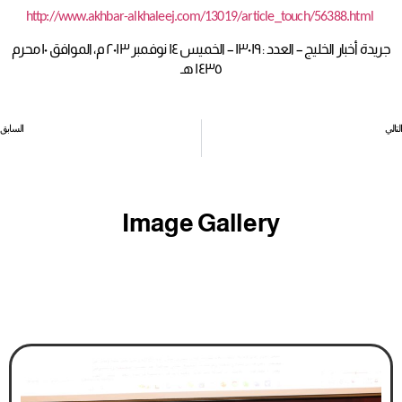
http://www.akhbar-alkhaleej.com/13019/article_touch/56388.html
جريدة أخبار الخليج – العدد : ١٣٠١٩ – الخميس ١٤ نوفمبر ٢٠١٣ م، الموافق ١٠ محرم
١٤٣٥ هـ
التالي
السابق
إلغاء الحكم بعدم اختصاص المحاكم بنظر النزاع حول الساعات الإضافية وعلاوة المواصلات
«النقابات»: ضغوط على عمال «طيران الخليج» للانسحاب من النقابة والانضمام لأخرى
Image Gallery