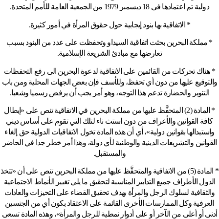
دولية تم اعتمادها في 18 ديسمبر 1979 من الجمعية العامة للأمم المتحدة.
* الاتفاقية بها بنود إيجابية حول حقوق المرأة في أمور كثيرة.
* مملكة البحرين بحثت اتفاقية السيداو وتحفظت على عدد من البنود بسبب
تعارضها مع مبادئ الشريعة الإسلامية.
* هناك تحركات من القائمين على الاتفاقية لدعوة البحرين الى رفع التحفظات
والتوقيع عليها من دون أي تحفظ، وللأسف فإن بعض الجهات المحلية ومن باب
التنوير والحضارة تدعم هذا التوجه، وهو أمر يجب أن يرفض رسميا وشعبا.
* المادة (2) المتحفَّظ عليها من مملكة البحرين في الاتفاقية تنص على «إبطال
كافة القوانين والأعراف من دون استث ناء لتلك التي تقوم على أساس ديني
واستبدالها بقوانين دولية»، أي أن هذه المادة تخول الاتفاقيات الدولية حق إلغاء
القوانين والتشريعات الدينية والوطنية لأي دولة، وهذا أمر خطر جدا في الحاضر
والمستقبل.
* المادة (5) من الاتفاقية والمتحفَّظ عليها من مملكة البحرين تنص على أن «تتخذ
الدول الأطراف جميع التدابير المناسبة لتحقيق ما يلي تغيير الأنماط الاجتماعية
والثقافية لسلوك الرجل والمرأة بهدف تحقيق القضاء على التحيزات والعادات
العرفية وكل الممارسات الأخرى القائمة على الاعتقاد بكون أي من الجنسين
أدنى أو أعلى من الآخر أو على أدوار نمطية للرجل والمرأة»، وهذه المادة تسعى