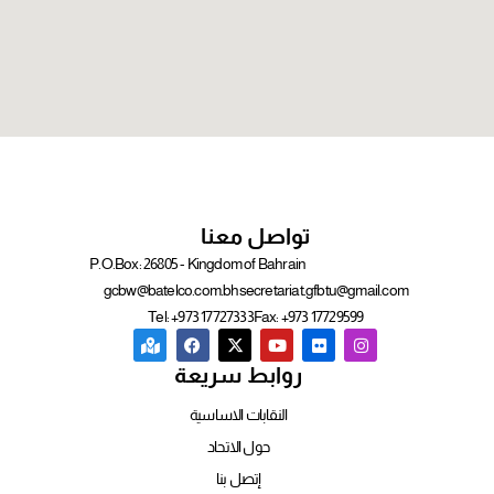
تواصل معنا
P.O.Box: 26805 - Kingdom of Bahrain
gcbw@batelco.com.bh
secretariat.gfbtu@gmail.com
Tel: +973 17727333
Fax: +973 17729599
روابط سريعة
النقابات الاساسية
حول الاتحاد
إتصل بنا