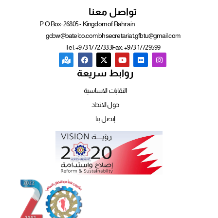
تواصل معنا
P.O.Box: 26805 - Kingdom of Bahrain
gcbw@batelco.com.bh
secretariat.gfbtu@gmail.com
Tel: +973 17727333
Fax: +973 17729599
روابط سريعة
النقابات الاساسية
حول الاتحاد
إتصل بنا