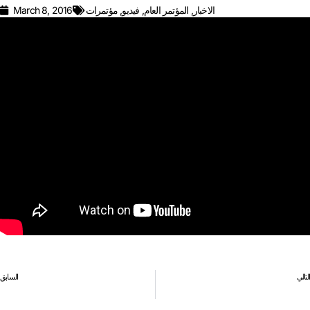
الاخبار
,
المؤتمر العام
,
فيديو
,
مؤتمرات
March 8, 2016
التالي
السابق
«ملف الوسط»… «الفري فيزا» وجه آخر للاتجار بالبشر
الرسالة الإعلامية للمؤتمر العام الثالث للإتحاد العام لنقابات عمال البحرين- اليوم الثاني