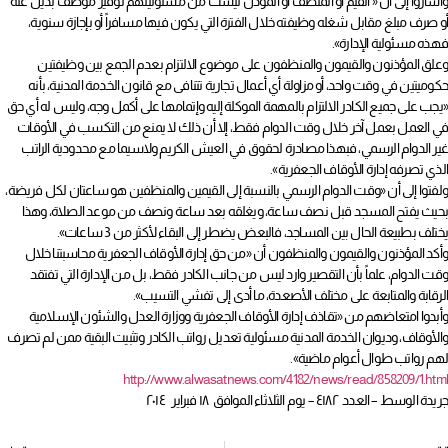
وأشاروا إلى أن « القيم أو المنظف أو المؤذن ليست من مسئوليتهم توفير موظف بديل عنه
أو صرف مبلغ مقابل شغله وظيفته خلال الفترة التي يكون فيها مسافراً أو بإجازة سنوية،
فهذه مسئولية الإدارة».
وعلق المؤذنون والقيمون والمنظفون على موضوع الالتزام بعدم الجمع بين وظيفتين
حكوميتين في وقت واحد، أو مزاولة أي أعمال تجارية تتنافى مع قانون الخدمة المدنية، بأنه
«يجب على جميع الكادر الالتزام بالمهمة الموكلة إليه وإتمامها على أكمل وجه، وليس له أي حق
في العمل بعمل آخر خلال وقت الدوام فقط، إلا أن ذلك لا يمنع من التكسب في الأوقات
غير الدوام الرسمي، فبهذا مصادرة لحقوق في العيش الكريم ولاسيما مع محدودية الراتب
الذي تصرفه إدارة الأوقاف الجعفرية».
ولفتوا إلى أن «وقت الدوام الرسمي بالنسبة إلى القيمين والمنظفين هو ساعتان لكل فريضة،
بحيث يفتح المسجد قبل نصف ساعة، ويغلقه بعد ساعة ونصف من موعد الصلاة، وهذا
يختلف بطبيعة الحال بين المساجد، فالبعض يضطر إلى البقاء لأكثر من 3 ساعات».
وأكد المؤذنون والقيمون والمنظفون أن «من حق إدارة الأوقاف الجعفرية محاسبتنا خلال
وقت الدوام، علماً بأن التقصير وارد ليس من جانب الكادر فقط، بل من الإدارة التي تفتقد
الرقابة والمتابعة على مختلف الأصعدة، ما أدى إلى تفشي التسيب».
وأبدوا امتعاضهم من «تقاذف إدارة الأوقاف الجعفرية ووزارة العدل والشئون الإسلامية
والأوقاف، وديوان الخدمة المدنية مسئولية تعديل رواتب الكادر وتثبيت البقية ممن لم تصرف
لهم رواتب طوال أعوام ماضية».
http://www.alwasatnews.com/4182/news/read/858209/1.html
جريدة الوسط – العدد ٤١٨٢ – يوم الثلاثاء الموافق ١٨ فبراير ٢٠١٤