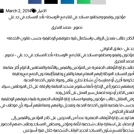
الاخبار
March 2, 2014
مؤذنون وقيمو ومنظفو مساجد في لقاء مع «الوسط» بأحد المساجد في جد علي
تصوير : محمد المخرق
الكادر طالب بتعديل الرواتب واستكمال تلبية حقوقهم الوظيفية بحسب قانون «الخدمة»
جدعلي- صادق الحلواجي
مؤذنون وقيمو ومنظفو مساجد في لقاء مع «الوسط» بأحد المساجد في جد علي – تصوير :
محمد المخرق
طلبت إدارة الأوقاف الجعفرية من المؤذنين والقيمين والأئمة والمنظفين الالتزام أكثر بمتابعة
أمور المساجد الموكلة إليهم المهام فيها، والتفرغ وظيفيّاً إليها دون الجمع مع وظيفة
حكومية أخرى، أو ممارسة أي نشاط تجاري يتنافى ومواد قانون الخدمة المدنية.
ونبهتهم حضوريّاً في الإدارة بأنها ستقوم بتشديد المتابعة والرقابة على كل الموظفين سواء
ضمن الكادر أو دونه لضمان سير العمل على أكمل وجه.
وفي المقابل طالب مؤذنون وقيموا مساجد إدارة الأوقاف الجعفرية بتلبية حقوقهم الوظيفية
بحسب ما يقتضيه قانون الخدمة المدنية، وتعديل رواتبهم، ومعاملتهم أسوة بأي موظف في
القطاع الحكومي.
هذا ودعت إدارة الأوقاف الجعفرية عدداً من المدرجين على كادر المؤذنين والقيمين إلى
الإمضاء على استمارة بيانات شخصية لأئمة ومؤذني ومنظفي المساجد وطلبت منهم الحضور
شخصيّاً لقسم شئون المساجد لتجديد البيانات الشخصية خلال فترة أسبوعين.