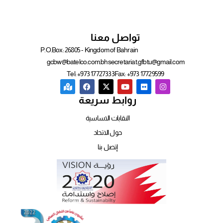
تواصل معنا
P.O.Box: 26805 - Kingdom of Bahrain
gcbw@batelco.com.bh
secretariat.gfbtu@gmail.com
Tel: +973 17727333
Fax: +973 17729599
روابط سريعة
النقابات الاساسية
حول الاتحاد
إتصل بنا