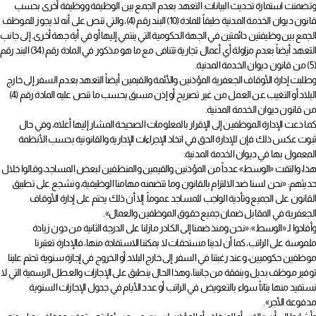
وتضمنت استمارة تحديث البيانات: التعهد بعدم الجمع بين الوظيفة ووظيفة أخرى بحسب
قانون ديوان الخدمة المدنية طبقاً للمادة (10) البند رقم (4)، والتي تنص على أنه لا يجوز للموظف
الجمع بين وظيفتين دائمتين في الجهة الحكومية التي ينتمي إليها أو في أية جهة أخرى. إلى جانب
التعهد أيضاً بعدم مزاولة أي أعمال تجارية تتنافى مع ما هو مذكور في المادة رقم (34) البند رقم
(5) من قانون ديوان الخدمة المدنية.
وطلبت إدارة الأوقاف الجعفرية المؤذنين والأئمة والقيمين أيضاً التعهد بعدم السفر إلى خارج
البلاد أو التغيب عن العمل من غير تصريح أو إذن مسبق بحسب ما تنص عليه المادة رقم (4)
من قانون ديوان الخدمة المدنية.
كما دعت الإدارة الموظفين إلى الإقرار بالمعلومات الصحيحة المشار إليها أعلاه، وفي حال
ثبوت عكس ذلك فإن للإدارة الحق في اتخاذ الإجراءات الإدارية والقانونية بحسب الأنظمة
المعمول بها في ديوان الخدمة المدنية.
هذا، والتقت «الوسط» عدداً من المؤذنين والقيمين والمنظفين لبعض المساجد، وقالوا خلال
حديثهم: «نحن لسنا ضد الالتزام بالقانون وما تتضمنه مهامنا الوظيفية، ونشجع على تطبيق
القانون على الجميع وتأدية الواجب للمساجد عموماً. إلا أن ذلك يحتم على إدارة الأوقاف
الجعفرية في المقابل ضمان جميع حقوق الموظفين والعمال».
وأفادوا لـ «الوسط»: «نحن ومنذ ضمنا إلى الكادر مازلنا على الدرجة الثانية من دون زيادة
ملموسة على الراتب، كما أن لدينا مستحقات لا يمكننا الاستفادة منها، فالإدارة تعتبرنا
موظفين حكوميين، وعند رغبتنا في السفر إلى خارج البلاد أو الخروج في إجازة سنوية تحتم علينا
توفير موظف بديل وبنفقة من جانبنا، وهذا الحال ينطبق على الإجازات والعطل الرسمية التي لا
نستفيد منها بتاتاً سواء بالتعويض في الراتب أو عدد الأيام في جدول الإجازات السنوية
مدفوعة الأجر».