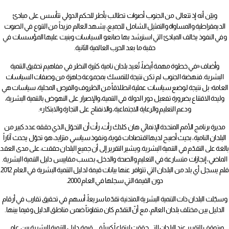
وبيّن أنه إذ تتعالى من الجنوب أصوات تطالب بأطر للحكم الدولي تتأسس على مبادئ
الديمقراطية والمساواة والتمثيل الشامل للجميع، يشهد العالم مزيداً من التنوع في الصوت
وفي النفوذ يخالف المبادئ التي استرشد بها صانعو السياسات وبنيت عليها المؤسسات في
حقبة ما بعد الحرب العالمية الثانية.
وأضاف «في خطوة مهمة أيضاً، تُعيد بلدان نامية كثيرة النظر في مفاهيم تحقيق التنمية
البشرية. فنهضة الجنوب لم تكن نتيجة للتمسك بمجموعة جاهزة من وصفات السياسات
العامة؛ بل نتيجة لوضع سياسات عملية انطلاقاً من الظروف والفرص المحلية، سياسات هي
وليدة الاقتناع بضرورة تفعيل دور الدولة في التنمية، والإصرار على النهوض بالتنمية البشرية،
ودعم التعليم والرعاية الاجتماعية، والانفتاح على التجارة والابتكار».
مديرة برنامج الأمم المتحدة الإنمائي هان كلاك رأت، رأت أن التحوّل الذي حققه عدد كبير من
البلدان النامية، بحيث أصبح لديها اقتصادات قوية، ونفوذ سياسي متزايد، هو تحوّل يحدث آثاراً
بالغة على التقدّم في التنمية البشرية. ويشير التقرير إلى أن جميع البلدان حققت، على مدى العقد
الماضي، إنجازات متسارعة في التعليم والصحة والدخل، بحسب مقاييس دليل التنمية البشرية.
فلم يسجل أي بلد من البلدان التي تتوافر عنها بيانات قيمة لدليل التنمية البشرية في العام 2012
دون القيمة التي سجلها في العام 2000.
وسجّلت البلدان ذات التنمية البشرية المتدنية تقدّما سريعاً، أسهم في تحقيق تقارب في أرقام
الدليل بين مختلف بلدان العالم، مع أنّ التقدّم كان متفاوتاً ضمن مناطق الدليل وفيما بينها.
ويتوقف التقرير عند البلدان التي حققت ارتفاعاً كبيراً في قيمة دليل التنمية البشرية بين عامي