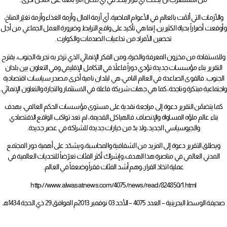
والأزمات التي ألمّت بالعالم في الأعوام الماضية، أي أزمة المال وأزمة الغذاء وأزمة تغيّر المناخ،
وأوقعت أضراراً بحياة الكثيرين، إنما هي تأكيد على واقع الترابط وضرورة العمل الجماعي من أجل
تحصين الأفراد من تداعيات الصدمات والكوارث.
وللاستفادة من مخزون المعرفة والخبرة، ومن الفكر الإنمائي الذي تزخر به تجربة الجنوب، يقترح
التقرير بناء مؤسسات جديدة تؤدي دوراً فاعلاً في التكامل الإقليمي وفي التعاون بين بلدان
الجنوب. فالقوى الصاعدة في العالم النامي، هي لبلدان نامية أخرى مصدر سياسات اقتصادية
واجتماعية مبتكرة وناجحة، كما هي جهات شريكة فاعلة في الاستثمار والتجارة والتعاون الإنمائي.
كما يتضمّن التقرير دعوة إلى مراجعة نقدية على مستوى مؤسسات الحكم العالمي، بهدف
بناء عالم ملؤه المساواة والإنصاف. فالهياكل القديمة، لم تعد تواكب الواقع الاقتصادي
والجيوسياسي الجديد، ولا بدّ من خيارات جديدة للشراكة في عصر جديدة.
ويطلق التقرير دعوة إلى المزيد من الشفافية والمحاسبة، ويشدّد على أهمية دور المجتمع
المدني العالمي في مناصرة هذا الهدف، وإشراك أكثر الفئات تعرّضاً للتحديات العالمية في
عملية اتخاذ القرار، وهم أشد الفئات فقراً وضعفاً في العالم.
http://www.alwasatnews.com/4075/news/read/824850/1.html
صحيفة الوسط البحرينية – العدد 4075 – الأحد 03 نوفمبر 2013م الموافق 29 ذي الحجة 1434هـ