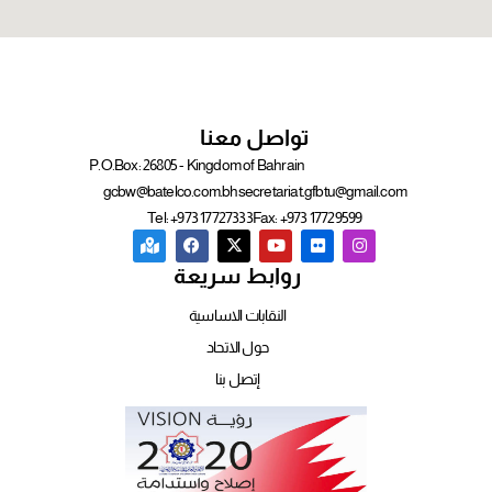
تواصل معنا
P.O.Box: 26805 - Kingdom of Bahrain
gcbw@batelco.com.bh
secretariat.gfbtu@gmail.com
Tel: +973 17727333
Fax: +973 17729599
روابط سريعة
النقابات الاساسية
حول الاتحاد
إتصل بنا