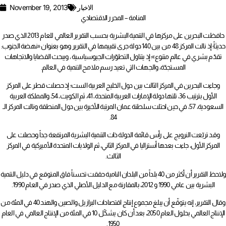
الاخبار
November 19, 2013
المنامة – المحرر الاقتصادي
حافظت البحرين على مركزها في التنمية البشرية بحسب التقرير العالمي للعام 2013 الذي صدر
حديثاً؛ إذ نالت المركز 48 من بين 140 دولة جرى تقييمها في التقرير وهو بعنوان «نهضة الجنوب:
تقدّم بشري في عالم متنوع»؛ إذ يتناول التطوّرات الجيوسياسية ، ويبحث القضايا والاتجاهات
المستجدّة، والجهات التي تعيد رسم ملامح التنمية في العالم.
وجاءت البحرين في المركز الثالث بين دول الخليج العربية الست؛ إذ حصلت قطر على المركز
الأول بترتيب 36، تلتها دولة الإمارات العربية المتحدة، 41، ثم الكويت، 54، والمملكة العربية
السعودية، 57، في حين احتلت سلطنة عمان المرتبة الأخيرة بين دول المنطقة ونالت المركز الـ
84.
وقد تربّعت النرويج على رأس قائمة الدولة ذات التنمية البشرية المرتفعة جداً وحصلت على
المركز الأول، جاءت بعدها أستراليا في المركز الثاني، ثم الولايات المتحدة الأميركية في المركز
الثالث.
ولاحظ التقرير أن أكثر من 40 بلداً من البلدان النامية حققت تحسناً فاق المتوقع في دليل التنمية
البشرية بين عامي 1990 و 2012، بالمقارنة مع الدليل الأصلي الذي صدر في العام 1990.
وقال التقرير، إنه يتوقّع أن يبلغ مجموع إنتاج اقتصادات البرازيل والصين والهند 40 في المئة من
الإنتاج العالمي بحلول العام 2050، بعد أن كان يشكّل 10 في المئة من الإنتاج العالمي في العام
1950.