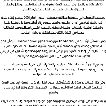
1990 و 2012، في الدخل وفي عناصر التنمية البشرية غير المرتبطة بالدخل، ويتناول بالتحليل
الاستراتيجيات التي أهّلت هذه البلدان لتحقيق هذا الأداء.
وبحسب التوقّعات التي يتضمنها هذا التقرير، سيتجاوز، بحلول العام 2020 مجموع الإنتاج لثلاثة
بلدان نامية كبيرة، هي البرازيل والصين والهند، مجموع إنتاج ألمانيا، وإيطاليا، وفرنسا، وكندا،
والمملكة المتحدة، والولايات المتحدة الأميركية. والمصدر الرئيسي لهذا النمو هو الشراكات
الجديدة في التجارة والتكنولوجيا، القائمة بين بلدان الجنوب.
ومن الرسائل الرئيسية التي يطلقها هذا التقرير وقبله التقارير السابقة للتنمية البشرية، أن النمو
الاقتصادي وحده لا يحقق تقدّماً تلقائياً في التنمية البشرية. فالسياسات المناصرة للفقراء
والاستثمارات في إمكانات الأفراد، بالتركيز على التعليم والتغذية والصحة والتشغيل، هي التي تتيح
للجميع إمكانات الحصول على العمل اللائق وتحقيق التقدّم الثابت.
ويقترح التقرير أربعة مجالات للاستمرار بزخم التقدّم الإنمائي، وهي المساواة بين الجنسين،
وسماع صوت المواطنين وتمكينهم من المشاركة، ومنهم الشباب، ومواجهة الضغوط
البيئية، ومعالجة التغيّرات الديمغرافية.
وفي ظل تحديّات عالمية تزداد تشعّباً وتتجاوز حدود البلدان، لا بدّ من تنسيق الإجراءات اللازمة
لمواجهة التحديات الملحة الماثلة أمام عصرنا، من القضاء على الفقر، وتغيّر المناخ، والأمن
والسام.
وبينما تزداد البلدان ترابطاً، عن طريق التجارة والهجرة وتكنولوجيا المعلومات والاتصالات، لم يعد
من المستغرب أن يُحدث أيّ قرار يُتخذ في أيّ مكان آثاراً بالغة على أماكن أخرى.