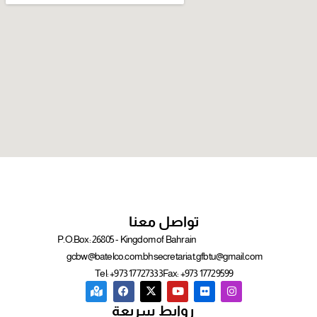
تواصل معنا
P.O.Box: 26805 - Kingdom of Bahrain
gcbw@batelco.com.bh
secretariat.gfbtu@gmail.com
Tel: +973 17727333
Fax: +973 17729599
روابط سريعة