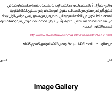
وتابع «نظراً إلى أن المحظورات والمخالفات الإدارية متعددة ومتغيرة بطبيعتها ورغبة في
تحقيق أكبر قدر ممكن من الضمانات لحقوق الموظف تم رفع مستوى الأداة القانونية
المتضمنة لها لتكون في اللائحة التنفيذية التي تصدر بقرار من سمو رئيس مجلس الوزراء بدلاً
من تعليمات الخدمة المدنية التي يصدرها رئيس ديوان الخدمة المدنية، وهي ميزة وضمانة كبيرة
تضمنها القانون الجديد».
http://www.alwasatnews.com/4081/news/read/826770/1.html
جريدة الوسط – العدد 4081 السبت 9 نوفمبر 2013م الموافق 5 محرم 1435هـ
التالي
السابق
الحكومة: رغبة «النواب» بمنح حوافز لقوات الأمن ومكافحة الشغب متحققة
أكدت أن تقليل عمالة الشركة لابد منه رغم قساوته، الحكومة: 364 بحرينياً استفادوا من التقاعد المبكر بـ «طيران الخليج»
Image Gallery