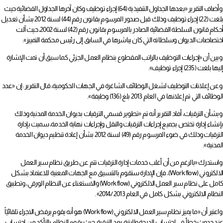
وأضاف التقرير «بعدها الجداول التنفيذية (64) إجراء توظيف وكان آخرها الجداول القضائية حيث
بلغت (22) إجراء توظيف وذلك قبل صدور المرسوم بقانون رقم (44) لسنة 2012 بشأن تعديل
أحكام قانون السلطة القضائية الصادر بالمرسوم بقانون رقم (42) لسنة 2002، حيث آلت
اختصاصات الديوان وسلطاته التي كان يباشرها في السابق إلى رئيس محكمة التمييز».
وبين أن «إجراءات التوظيف بالراتب المقطوع بنظام العمل الجزئي كما سبق أن تمت الإشارة
إليها بلغت (235) إجراء توظيف».
وعن إعلانات التوظيف لشغل الوظائف الشاغرة في الجهات الحكومية، قال التقرير: إن «عدد
الوظائف التي تم إعلانها في العام 2013 بلغ (136) وظيفة».
وبشأن الترقيات، أفاد التقرير أنه تم «تطوير قسمي الترقيات بديوان الخدمة المدنية وذلك
بإنشاء إدارة تختص بجميع إجراءات الترقيات والنقل وإجراءات نهاية الخدمة، سميت بإدارة
الترقيات وذلك في ضوء المرسوم رقم (49) لسنة 2012 بشأن إعادة تنظيم ديوان الخدمة
المدنية».
واستدرك «بالرغم من أن أغلب خدمات إدارة الترقيات تتم عن طريق نظام سير العمل
الالكتروني (Work flow)، فإن الإدارة ستقوم بالتنسيق مع الجهات المعنية للاعتماد بشكل
كامل على نظام سير العمل الالكتروني (Work flow) والاستغناء عن النظام الورقي، وتطبيق
النظام الالكتروني بشكل كامل في العام 2013 /2014».
واعتبر أن «ما يميز نظام سير العمل الالكتروني (Work flow) هو أنه يقوم برفض الاجراء تلقائيّاً
عند حدوث خطأ في احتساب الدرجة والرتبة بعد الترقية، حيث يقوم النظام بالتأكد من احتساب