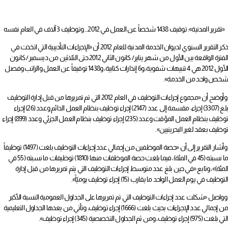
«تقرير المدنية»: توقيف 1438 شخصاً عن العمل في 2012… وتوظيف 3 آلاف في العام نفسه
ذكر التقرير السنوي لديوان الخدمة المدنية للعام 2012 أن «الإجراءات التأديبية التي اتخذت في
الفترة الواقعة بين الأول من شهر يناير/ كانون الثاني 2012 حتى الثلاثين من ديسمبر/ كانون
الأول 2012 هي 4 تنبيهات شفوية، و6 إنذارات كتابية، و1438 توقيفاً عن العمل والراتب وفصل
شخص واحد من الخدمة».
وأوضح أن «مجموع إجراءات التوظيف في العام 2012 التي تم تمريرها من قبل إدارة التوظيف
بلغ (3307) إجراء، مقسمة إلى عدد (2147) إجراء توظيف بنظام العمل الدائم وعدد (26) إجراء
توظيف بنظام العمل المؤقت وعدد (235) إجراء توظيف بنظام العمل الجزئي وعدد (899) إجراء
توظيف بعقد لغير البحرينيين».
وأشار التقرير إلى أن «حصة الموظفين من إجمالي عدد إجراءات التوظيف بلغت (1497) توظيفاً
ما نسبته (45 في المئة)، فيما بلغت حصة الموظفات منها (1810) توظيفات ما نسبته (55 في
المئة)»، وتابع «في حين بلغ عدد متوسط إجراءات التوظيف التي يتم تمريرها من قبل إدارة
التوظيف في يوم العمل الواحد ما يقارب (15) إجراء توظيف يوميّاً».
وواصل «شكلت عدد إجراءات التوظيف التي تم تمريرها على الجداول العمومية النسبة الأكبر
من إجمالي عدد الإجراءات بحيث بلغت (1666) إجراء توظيف، وتأتي من بعدها الجداول التعليمية
التي بلغت (975) إجراء توظيف، ومن ثم الجداول التخصصية (345) إجراء توظيف».