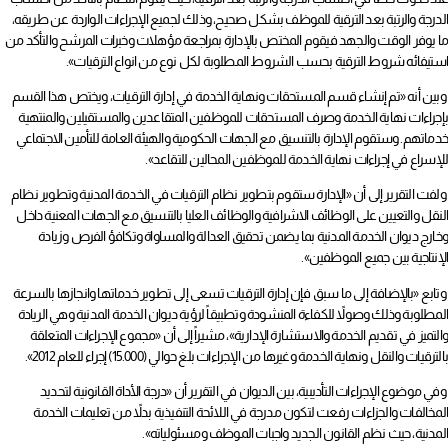
الدرجة والرتبة بعد الترقية للموظف بشكل صحيح، وذلك لجميع الإجراءات الواردة عن طريقه،
ما يوفر الوقت والجهد فيقوم المختص بالإدارة بمراجعة مؤهلات وخبرات المرشح والتأكد من
استيفائه شروط الترقية بحسب الشروط المطلوبة لكل نوع من انواع الترقيات».
وبين أنه «تم إنشاء قسم المستحقات ونهاية الخدمة في إدارة الترقيات، ويختص هذا القسم
بإجراءات نهاية الخدمة وصرف المستحقات للموظفين المتقاعدين والمستقيلين والمنتهية
خدماتهم. وستقوم الإدارة بالتنسيق مع الجهات الحكومية والهيئة العامة للتأمين الاجتماعي
للإسراع في إجراءات نهاية الخدمة للموظفين المحالين للتقاعد».
ولفت التقرير إلى أن «الإدارة ستقوم بتطوير نظام الترقيات في الخدمة المدنية وتطوير نظام
النقل والتعيين على الوظائف الاشرافية والوظائف العليا بالتنسيق مع الجهات المعنية داخل
وخارج ديوان الخدمة المدنية بما يضمن تحقيق العدالة والمساواة وتكافؤ الفرص وزيادة
الإنتاجية بين جميع الموظفين».
وتابع «بالإضافة إلى ما سبق فإن إدارة الترقيات تسعى إلى تطوير خدماتها وانجازها بالسرعة
المطلوبة وذلك وصولاً للكفاءة المنشودة وتطبيقاً لرؤية ديوان الخدمة المدنية وهي الريادة
والتميز في تقديم الخدمة والاستشارة الإدارية»، مشيراً إلى أن «مجموع الإجراءات المتعلقة
بالترقيات والنقل ونهاية الخدمة وغيرها من الإجراءات بلغ حوالي (15.000) إجراء للعام 2012».
وفي موضوع الإجراءات التأديبية، بين الديوان في التقرير أن «درجة الأداة القانونية لتحديد
المخالفات والجزاءات رفعت لتكون مدرجة في اللائحة التنفيذية بدلاً من تعليمات الخدمة
المدنية، حيث نظم القانون الجديد واجبات الموظف ومسئولياته».