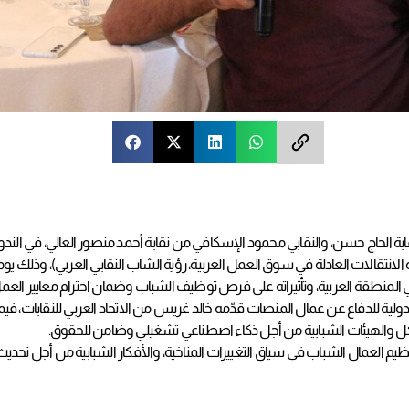
قابة الحاج حسن، والنقابي محمود الإسكافي من نقابة أحمد منصور العالي، في الندوة 
لعادلة في سوق العمل العربية، رؤية الشاب النقابي العربي)، وذلك يومي 18 و19 يوليو 2025م، في تو
المنطقة العربية، وتأثيراته على فرص توظيف الشباب وضمان احترام معايير العمل
الدولية للدفاع عن عمال المنصات قدّمه خالد غريس من الاتحاد العربي للنقابات، ف
ياكل والهيئات الشبابية من أجل ذكاء اصطناعي تشغيلي وضامن للحقوق.
يم العمال الشباب في سياق التغييرات المناخية، والأفكار الشبابية من أجل تحديث 