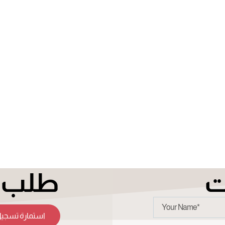
ت
طلب ت
استمارة تسجيل