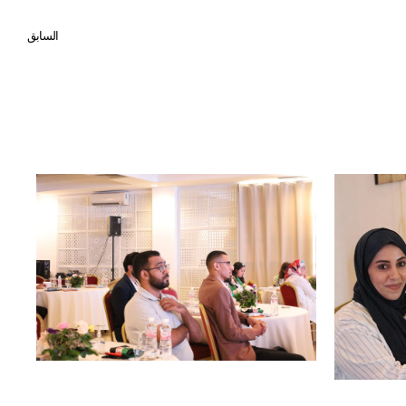
السابق
روضات الأطفال: تحديات، طموحات، وحلول واقعية بقلم: أ. سلمان عبدالله سالم