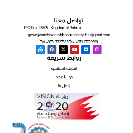
تواصل معنا
P.O.Box: 26805 - Kingdom of Bahrain
gcbw@batelco.com.bh
secretariat.gfbtu@gmail.com
Tel: +973 17727333
Fax: +973 17729599
روابط سريعة
النقابات الاساسية
حول الاتحاد
إتصل بنا