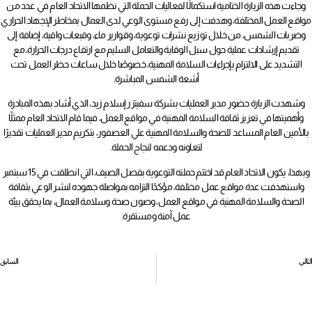
وجاءت هذه الزيارة الختامية استكمالًا لفعاليات الحملة التي نظمها الاتحاد العام في عدد من
مواقع العمل المختلفة، وهدفت إلى رفع مستوى الوعي لدى العمال بمخاطر الإجهاد الحراري
وضربات الشمس، من خلال توزيع نشرات توعوية، وقوارير ماء، وقبعات واقية، إضافة إلى
تقديم إرشادات عملية حول سبل الوقاية والتعامل السليم مع ارتفاع درجات الحرارة، مع
التشديد على الالتزام بإجراءات السلامة المهنية، خصوصًا خلال ساعات حظر العمل تحت
أشعة الشمس المباشرة.
وشهدت الزيارة حضور مدير العمليات بشركة سفيتزر إسلام زيد، الذي أشاد بهذه المبادرة
وأهميتها في تعزيز ثقافة السلامة المهنية في مواقع العمل، فيما قام الاتحاد العام ممثلًا
بالأمين العام المساعد للصحة والسلامة المهنية علي العصفور، بتكريم مدير العمليات تقديرًا
لتعاونه ودعمه لنجاح الحملة.
وبهذا، يكون الاتحاد العام قد اختتم حملته التوعوية بفصل الصيف، التي انطلقت في 15 سبتمبر
واستهدفت عدة مواقع عمل مختلفة، مؤكدًا التزامه بمواصلة جهوده لنشر الوعي بثقافة
الصحة والسلامة المهنية في مواقع العمل، وصون صحة وسلامة العمال، بما يحقق بيئة
عمل آمنة ومستقرة.
التالي
السابق
الاتحاد العام يشارك في ورشة حول واقع وتحديات رياض الأطفال
اجتماع أمانة الأنشطة والمشاريع