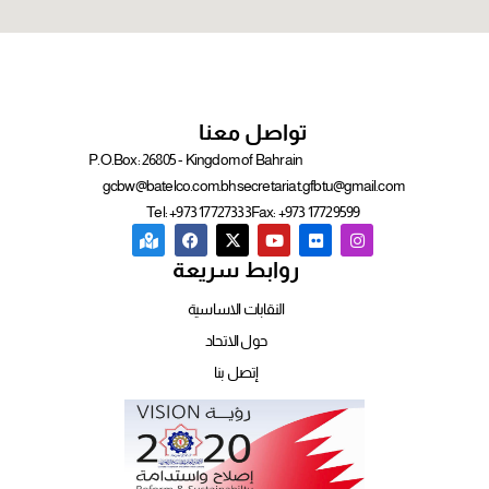
تواصل معنا
P.O.Box: 26805 - Kingdom of Bahrain
gcbw@batelco.com.bh
secretariat.gfbtu@gmail.com
Tel: +973 17727333
Fax: +973 17729599
روابط سريعة
النقابات الاساسية
حول الاتحاد
إتصل بنا