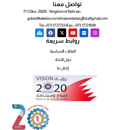
تواصل معنا
P.O.Box: 26805 - Kingdom of Bahrain
gcbw@batelco.com.bh
secretariat.gfbtu@gmail.com
Tel: +973 17727333
Fax: +973 17729599
روابط سريعة
النقابات الاساسية
حول الاتحاد
إتصل بنا