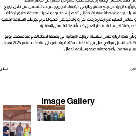
من أعضاء مجلس الإدارة، إلى جانب حضور جمع من العمال في موقع الميناء.
وتركّزت الزيارة على رفع مستوى الوعي بالإجهاد الحراري وضربات الشمس، من خلال توزيع
نشرات توعوية وهدايا عينية، إضافةً إلى تقديم إرشادات وبروشورات متعلقة بطرق الوقاية
والتعامل السليم مع ارتفاع درجات الحرارة، والتأكيد على أهمية الالتزام بإجراءات السلامة المهنية،
خصوصًا خلال ساعات حظر العمل تحت أشعة الشمس المباشرة.
وتأتي هذه الزيارة ضمن سلسلة الزيارات الميدانية التي ينفذها الاتحاد العام منذ منتصف يونيو
2025، وتشمل مواقع عمل في قطاعات مختلفة، وتستمر حتى منتصف سبتمبر 2025، بهدف
تعزيز بيئة عمل آمنة وحماية صحة وسلامة العمال.
التالي
السابق
عوائل الأطباء البحرينيين العاطلين
بطولة البولينج.. ضمن برنامج إعداد جيل نقابي
Image Gallery