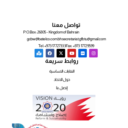
تواصل معنا
P.O.Box: 26805 - Kingdom of Bahrain
gcbw@batelco.com.bh
secretariat.gfbtu@gmail.com
Tel: +973 17727333
Fax: +973 17729599
روابط سريعة
النقابات الاساسية
حول الاتحاد
إتصل بنا