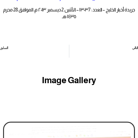
جريدة أخبار الخليج – العدد : ١٣٠٣7 – الأثنين 2 ديسمبر ٢٠١٣ م، الموافق 28 محرم
١٤٣٥ هـ
التالي
السابق
بمناسبة يوم المرأة البحرينية .. وزارات وهيئات حكومية ومنظمات تحتفل بالموظفات
قرينة عاهل البلاد: يوم المرأة مناسبة لإبراز الإنجازات الوطنية للمرأة
Image Gallery