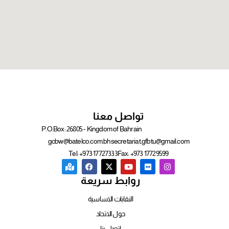
تواصل معنا
P.O.Box: 26805 - Kingdom of Bahrain
gcbw@batelco.com.bh
secretariat.gfbtu@gmail.com
Tel: +973 17727333
Fax: +973 17729599
روابط سريعة
النقابات الاساسية
حول الاتحاد
إتصل بنا