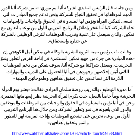
ومن جانبه، قال الرئيس التنفيذي لشركة ألبا تيم موري: «تثمن شركة ألبا الدور
المهم لموظفاتها في تحقيق النجاح للشركة. ونحن ندعم جميع المبادرات التي
تسعى لتمكين المرأة وتؤمن لها المساواة في الحقوق والواجبات والإسهامات
تجاه الشركة، كما أننا نفخر بإطلاق البرنامج التدريبي الأول من نوعه بالتعاون مع
تمكين، والذي سيعمل على تنمية وتدريب الموظفات للترقي الوظيفي بالشركة
عن جدارة واستحقاق».
وقالت نائب رئيس تنمية الثروة البشرية بالوكالة في تمكين أمل الكوهجي إن
«هذه المبادرة هي جزء من جهود تمكين المستمرة في إتاحة الفرص لتطور ونموّ
البحرينيات. وبفضل شراكتنا مع شركة ألبا، سوف نتمكن من دعم الموظفات
اللاتي أثبتن إخلاصهن وجهودهن في ألبا للحصول على التدريب والمهارات
اللازمة التي تساعدهن على تحقيق أهدافهن وطموحاتهن المهنية».
أما مديرة التوظيف والتدريب روضة سلمان العرادي فقالت: «يعتبر يوم المرأة
البحرينية يوماً خاصاً بالفعل، حيث يكرم المرأة البحرينية نظير إسهاماتها المتميزة.
ونحن في ألبا نؤمن بالمساواة في الحقوق والواجبات بين الموظفات والموظفين
والدور الذي يلعبونه في نمو وتطور الشركة. ومن خلال هذا البرنامج التدريبي
الأول من نوعه، نحرص على تشجيع الموظفات وإتاحة الفرصة لهن للتطور
والنمو وتحقيق أهدافهن».
http://www.akhbar-alkhaleej.com/13037/article_touch/59538.html