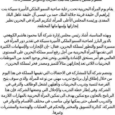
يقام يوم المرأة البحرينية تحت رعاية صاحبة السمو الملكي الأميرة سبيكة بنت
إبراهيم آل خليفة قرينة جلالة الملك حمد بن عيسى آل خليفة عاهل البلاد
المفدى ورئيسة المجلس الأعلى للمرأة، لتكريم المرأة في البحرين نظير
إنجازاتها وإسهاماتها المختلفة.
وبهذه المناسبة، أشاد رئيس مجلس إدارة شركة ألبا محمود هاشم الكوهجي
بالدور البارز لصاحبة السمو الملكي الأميرة سبيكة في تقدير دور المرأة في
مسيرة النمو والتطور لمملكة البحرين، فقال: «إن الإنجازات والإسهامات الكثيرة
التي تقدمها المرأة البحرينية من أجل رفع اسم مملكة البحرين على المستوى
العالمي هو أمر يستحق الإشادة والتقدير. ونحن نفخر بوجود العديد من الموظفات
البحرينيات اللاتي تعد إنجازاتهن مثالاً للتميز ومصدر فخر لمملكة البحرين».
وتنضم شركة ألبا للمشاركة في الاحتفالات التي تقيمها المملكة في هذا اليوم
من خلال إطلاق أول برنامج تدريب مهني من نوعه للمرأة، والذي سوف يتيح
الفرصة لتنمية وتدريب البحرينيات وتأهيلهن لشغل الوظائف والترقي في
الشركة. وفي إطار خطة التدريب والإحلال التي وضعتها الشركة، فإن هذا
البرنامج بالتعاون مع تمكين يهدف الى تمكين المرأة البحرينية بالمهارات اللازمة
والتدريب العملي حتى يمكنها تولي مناصب في مختلف الأقسام والدوائر في
الشركة، كدائرة التسويق والمختبر والتحكم في العمليات والهندسة والمشتريات
وغيرها.